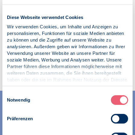
Veröffentlicht am:
02.06.2020
Diese Webseite verwendet Cookies
Kategorien:
Wir verwenden Cookies, um Inhalte und Anzeigen zu
News
personalisieren, Funktionen für soziale Medien anbieten
zu können und die Zugriffe auf unsere Website zu
analysieren. Außerdem geben wir Informationen zu Ihrer
Verwendung unserer Website an unsere Partner für
soziale Medien, Werbung und Analysen weiter. Unsere
Partner führen diese Informationen möglicherweise mit
Zur Übersicht
weiteren Daten zusammen, die Sie ihnen bereitgestellt
haben oder die sie im Rahmen Ihrer Nutzung der Dienste
gesammelt haben.
Impressum
|
Datenschutz
Einwilligungsauswahl
Notwendig
Präferenzen