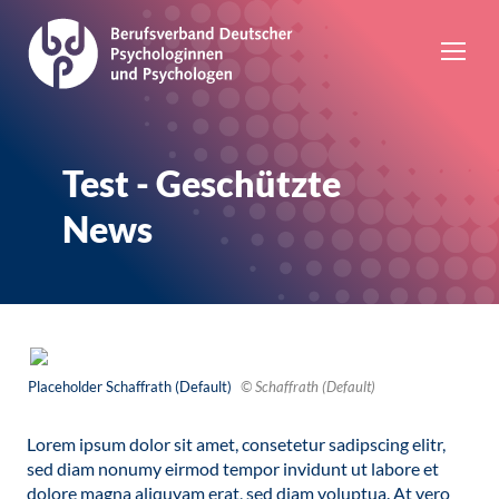
Test - Geschützte
News
Placeholder Schaffrath (Default)
© Schaffrath (Default)
Lorem ipsum dolor sit amet, consetetur sadipscing elitr,
sed diam nonumy eirmod tempor invidunt ut labore et
dolore magna aliquyam erat, sed diam voluptua. At vero