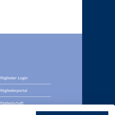
itglieder-Login
itgliederportal
itgliedschaft