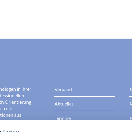
hologen in ihrer
Verband
M
fessionellen
rch Orientierung
Aktuelles
M
ch die
ationen aus
Termine
M