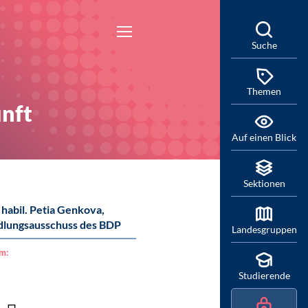
Suche
Themen
unft
Auf einen Blick
Sektionen
. habil. Petia Genkova,
dlungsausschuss des BDP
Landesgruppen
am:
Studierende