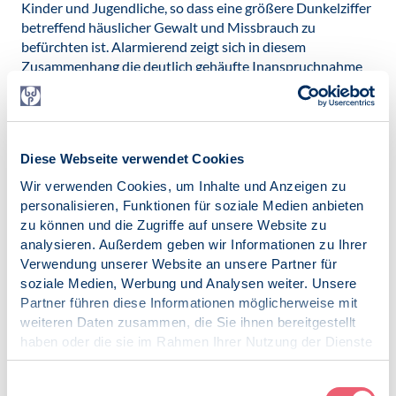
Kinder und Jugendliche, so dass eine größere Dunkelziffer
betreffend häuslicher Gewalt und Missbrauch zu
befürchten ist. Alarmierend zeigt sich in diesem
Zusammenhang die deutlich gehäufte Inanspruchnahme
ambulant psychotherapeutischer Hilfen, v.a. im Kinder-
und Jugendbereich - bei bereits vor Corona bestehender
Unterversorgung für psychisch Erkrankte.
Als Lösungsansätze präsentierte die Landesgruppe Bayern
Diese Webseite verwendet Cookies
des BDP einen breitgefächerten Maßnahmenkatalog,
Wir verwenden Cookies, um Inhalte und Anzeigen zu
welcher unter der Devise: „Aufrechterhaltung und Ausbau
personalisieren, Funktionen für soziale Medien anbieten
vorhandener Strukturen sowie Umsetzung gezielter
zu können und die Zugriffe auf unsere Website zu
weiterer Maßnahmen“ zu fassen ist: Präventionen durch
analysieren. Außerdem geben wir Informationen zu Ihrer
betriebspsychologische Angebote,
Verwendung unserer Website an unsere Partner für
Aufklärungskampagnen mittels Online-Plattformen und
soziale Medien, Werbung und Analysen weiter. Unsere
Werbespots, Schutz vor Fake News, Ausbau pädagogisch-
Partner führen diese Informationen möglicherweise mit
schulischer Hilfen, Ausbau digitaler Angebote, Ausbau
weiteren Daten zusammen, die Sie ihnen bereitgestellt
ambulanter psychotherapeutischer
haben oder die sie im Rahmen Ihrer Nutzung der Dienste
Behandlungsmöglichkeiten und vor allem aufsuchender
gesammelt haben.
Angebote (d. h. aktive Kontaktaufnahme für Jugendliche,
Impressum
|
Datenschutz
Einwilligungsauswahl
Seniorinnen und Senioren).