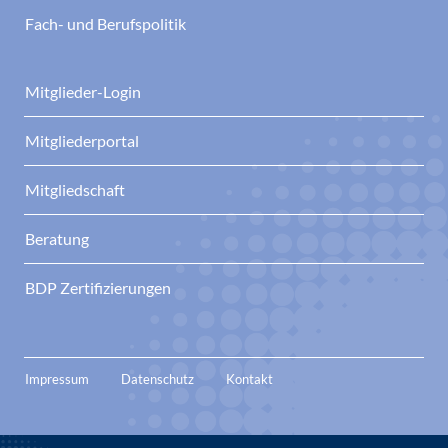
Fach- und Berufspolitik
Mitglieder-Login
Mitgliederportal
Mitgliedschaft
Beratung
BDP Zertifizierungen
Impressum
Datenschutz
Kontakt