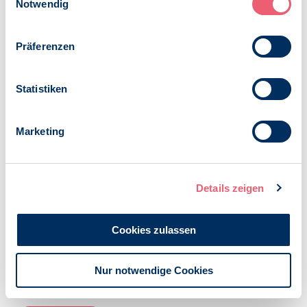
Notwendig
In der politischen Kommunikation sollte dabei stets auf
eine Sprache der Empathie und des Ernstnehmens im
Präferenzen
Umgang mit den Belastungen durch die Corona-Pandemie
geachtet werden. Alle relevante Ministerien (Kultus,
Gesundheit, Soziales und Inneres) sollten dabei
Statistiken
übergreifend kooperieren. Es wurde eine weitere
Zusammenarbeit vereinbart.
Marketing
Ansprechpartner:
pollmann@bdp-bayern.de
Veröffentlicht am:
22.02.2021
Details zeigen
Kategorien:
News
Cookies zulassen
COVID-19
Nur notwendige Cookies