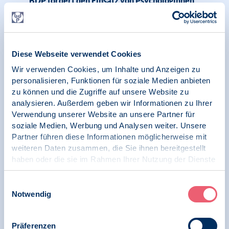
BDP fordert den Einsatz von Psychologinnen
und Psychologen im Bereich der
frühkindlichen Entwicklung und
Bildungsförderung
Diese Webseite verwendet Cookies
Wir verwenden Cookies, um Inhalte und Anzeigen zu
personalisieren, Funktionen für soziale Medien anbieten
19.11.2025
Pressemitteilung | Geschlechtsspezifische
zu können und die Zugriffe auf unsere Website zu
Gewalt | Psychologie und Gesundheit
analysieren. Außerdem geben wir Informationen zu Ihrer
Verwendung unserer Website an unsere Partner für
Dringender Appell des BDP: Investitionen in
soziale Medien, Werbung und Analysen weiter. Unsere
Kinder und Jugendliche jetzt – Bildung und
Partner führen diese Informationen möglicherweise mit
Wohlbefinden sind auf einem historischen
weiteren Daten zusammen, die Sie ihnen bereitgestellt
Tiefststand
haben oder die sie im Rahmen Ihrer Nutzung der Dienste
gesammelt haben.
Impressum
|
Datenschutz
Einwilligungsauswahl
Notwendig
13.10.2025
Pressemitteilung | Psychologie und Gesundheit |
Klima und Psychologie
Präferenzen