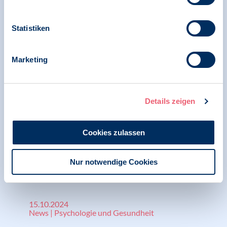
Deutscher Psychologie Preis 2025 an Silvia
Statistiken
Schneider und Gerhard Reese verliehen
Marketing
02.10.2025
Pressemitteilung | Psychologie und Gesundheit |
Klima und Psychologie
Details zeigen
Deutscher Psychologie Preis 2025 für Silvia
Schneider und Gerhard Reese:
Cookies zulassen
Preisverleihung und Podiumsdiskussion in
Berlin
Nur notwendige Cookies
15.10.2024
News | Psychologie und Gesundheit