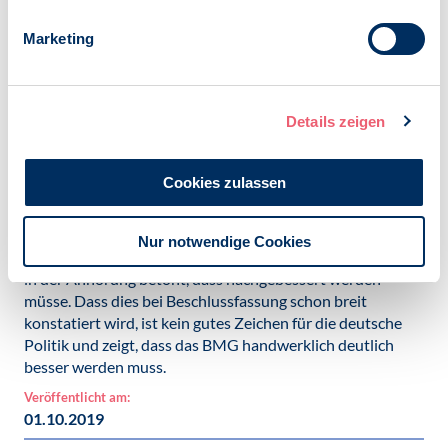
Mit der neuen Berufsbezeichnung steigt die Intransparenz
Marketing
im Hinblick auf Psychotherapeutinnen und
Psychotherapeuten und deren Kompetenzen weiter an.
Von einer Harmonisierung, die das Ministerium als Ziel
darstellte, kann in absehbarer (Lebens-) Zeit keine Rede
Details zeigen
sein.
Nicht die Menge an Gesetzen ist entscheidend, sondern
Cookies zulassen
deren Qualität und Wirksamkeit im Hinblick auf die
anstehenden Probleme.
Nur notwendige Cookies
Daher hat nicht nur die Opposition sondern sogar die SPD
in der Anhörung betont, dass nachgebessert werden
müsse. Dass dies bei Beschlussfassung schon breit
konstatiert wird, ist kein gutes Zeichen für die deutsche
Politik und zeigt, dass das BMG handwerklich deutlich
besser werden muss.
Veröffentlicht am:
01.10.2019