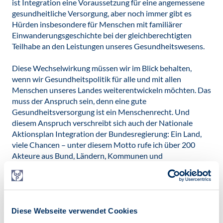
ist Integration eine Voraussetzung für eine angemessene
gesundheitliche Versorgung, aber noch immer gibt es
Hürden insbesondere für Menschen mit familiärer
Einwanderungsgeschichte bei der gleichberechtigten
Teilhabe an den Leistungen unseres Gesundheitswesens.
Diese Wechselwirkung müssen wir im Blick behalten,
wenn wir Gesundheitspolitik für alle und mit allen
Menschen unseres Landes weiterentwickeln möchten. Das
muss der Anspruch sein, denn eine gute
Gesundheitsversorgung ist ein Menschenrecht. Und
diesem Anspruch verschreibt sich auch der Nationale
Aktionsplan Integration der Bundesregierung: Ein Land,
viele Chancen – unter diesem Motto rufe ich über 200
Akteure aus Bund, Ländern, Kommunen und
Zivilgesellschaft zusammen. Wir beraten, welche guten
Integrationsmaßnahmen wir bündeln können und an
welchen Stellen wir nachjustieren müssen – auch bei der
weiteren interkulturellen Öffnung des
Gesundheitswesens und im Umgang mit Diversität. Ich
Diese Webseite verwendet Cookies
möchte mit dem Aktionsplan dazu beitragen, dass