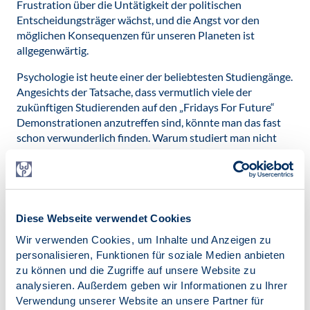
Frustration über die Untätigkeit der politischen
Entscheidungsträger wächst, und die Angst vor den
möglichen Konsequenzen für unseren Planeten ist
allgegenwärtig.
Psychologie ist heute einer der beliebtesten Studiengänge.
Angesichts der Tatsache, dass vermutlich viele der
zukünftigen Studierenden auf den „Fridays For Future“
Demonstrationen anzutreffen sind, könnte man das fast
schon verwunderlich finden. Warum studiert man nicht
Physik? Welche Rolle kann die Psychologie in einer
Zukunft mit „wichtigeren Problemen“ als dem
menschlichen Denken und Verhalten, überhaupt noch
spielen?
Diese Webseite verwendet Cookies
Eins ist klar: Die Psychologie wird nicht die Welt retten,
egal welche technologischen Innovationen und
Wir verwenden Cookies, um Inhalte und Anzeigen zu
wissenschaftliche Erkenntnisse noch auf uns zu kommen.
personalisieren, Funktionen für soziale Medien anbieten
Ihrem Anklang tut dies keinen Abbruch, denn die
zu können und die Zugriffe auf unsere Website zu
Motivation, Psychologie zu studieren, ergibt sich aus
analysieren. Außerdem geben wir Informationen zu Ihrer
anderen Quellen. Der Wunsch, Menschen zu verstehen
Verwendung unserer Website an unsere Partner für