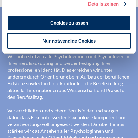
Details zeigen
Cookies zulassen
Nur notwendige Cookies
Wir unterstützen alle Psychologinnen und Psychologen in
ihrer Berufsausübung und bei der Festigung ihrer
professionellen Identität. Dies erreichen wir unter
anderem durch Orientierung beim Aufbau der beruflichen
Existenz sowie durch die kontinuierliche Bereitstellung
aktueller Informationen aus Wissenschaft und Praxis für
den Berufsalltag.
Wir erschließen und sichern Berufsfelder und sorgen
dafür, dass Erkenntnisse der Psychologie kompetent und
verantwortungsvoll umgesetzt werden. Darüber hinaus
stärken wir das Ansehen aller Psychologinnen und
Psychologen in der Öffentlichkeit und vertreten eigene