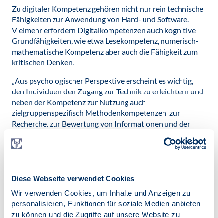
Zu digitaler Kompetenz gehören nicht nur rein technische
Fähigkeiten zur Anwendung von Hard- und Software.
Vielmehr erfordern Digitalkompetenzen auch kognitive
Grundfähigkeiten, wie etwa Lesekompetenz, numerisch-
mathematische Kompetenz aber auch die Fähigkeit zum
kritischen Denken.
„Aus psychologischer Perspektive erscheint es wichtig,
den Individuen den Zugang zur Technik zu erleichtern und
neben der Kompetenz zur Nutzung auch
zielgruppenspezifisch Methodenkompetenzen zur
Recherche, zur Bewertung von Informationen und der
Belastbarkeit von Quellen zu vermitteln“, erklärt BDP-
Präsident Prof. Dr. Michael Krämer.
Zur Verringerung der digitalen Kluft sind neben
Investitionen in digitale Bildung in Schulen auch verstärkt
Diese Webseite verwendet Cookies
Angebote in der Fort- und Weiterbildung von
Wir verwenden Cookies, um Inhalte und Anzeigen zu
Erwachsenen nötig. Die Digitalisierung wird zuweilen als
personalisieren, Funktionen für soziale Medien anbieten
Naturgewalt wahrgenommen, die über uns hereinbricht.
zu können und die Zugriffe auf unsere Website zu
Dabei ist die Digitalisierung ein Prozess, dessen