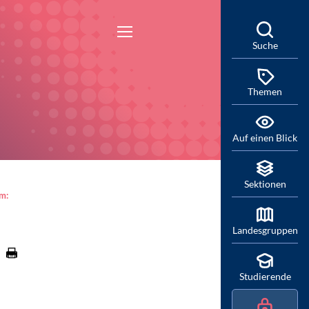
Suche
Themen
Auf einen Blick
Sektionen
am:
Landesgruppen
Studierende