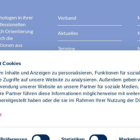
hologen in ihrer
Verband
M
fessionellen
rch Orientierung
Aktuelles
M
ch die
ationen aus
Termine
M
t Cookies
Presse
B
rgen dafür, dass
erantwortungsvoll
 Inhalte und Anzeigen zu personalisieren, Funktionen für sozia
Berufsethik
B
das Ansehen aller
e Zugriffe auf unsere Website zu analysieren. Außerdem geben w
ichkeit und
rwendung unserer Website an unsere Partner für soziale Medien
der Gesellschaft.
re Partner führen diese Informationen möglicherweise mit weite
Fach- und Berufspolitik
ereitgestellt haben oder die sie im Rahmen Ihrer Nutzung der D
d Psychologen
z
Präferenzen
Statistiken
Marketin