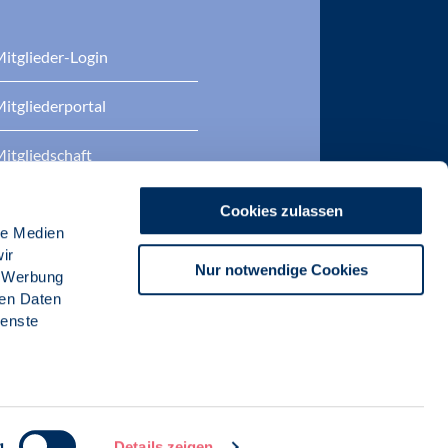
itglieder-Login
itgliederportal
itgliedschaft
eratung
Cookies zulassen
le Medien
DP Zertifizierungen
ir
Nur notwendige Cookies
, Werbung
ren Daten
ienste
g
Details zeigen