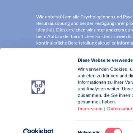
Wir unterstützen alle Psychologinnen und Psyc
Berufsausübung und bei der Festigung ihrer pro
Identität. Dies erreichen wir unter anderem du
beim Aufbau der beruflichen Existenz sowie dur
kontinuierliche Bereitstellung aktueller Inform
Wissenschaft und Praxis für den Berufsalltag.
Diese Webseite verwende
Wir erschließen und sichern Berufsfelder und so
Erkenntnisse der Psychologie kompetent und v
Wir verwenden Cookies, um
umgesetzt werden. Darüber hinaus stärken wir 
anbieten zu können und di
Psychologinnen und Psychologen in der Öffentl
Informationen zu Ihrer Ve
vertreten eigene berufspolitische Positionen in 
und Analysen weiter. Unse
zusammen, die Sie ihnen b
Berufsverband Deutscher Psychologinnen un
gesammelt haben.
Impressum
|
Datenschut
Impressum
Datenschutz
Kontakt
Einwilligungsauswahl
Notwendig