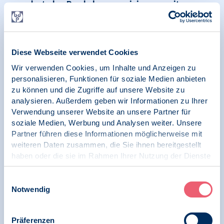
deutscher Psychologenvereinigungen mit
dabei
Diese Webseite verwendet Cookies
01.10.2024
Wir verwenden Cookies, um Inhalte und Anzeigen zu
Pressespiegel | SK Wirtschaftspsychologie
personalisieren, Funktionen für soziale Medien anbieten
zu können und die Zugriffe auf unsere Website zu
„Früher passierte nichts, wenn der Schulbus
analysieren. Außerdem geben wir Informationen zu Ihrer
ausfiel. Heute schreiben Kinder sofort eine
Verwendung unserer Website an unsere Partner für
Nachricht“, Sebastian Jakobi, Welt
soziale Medien, Werbung und Analysen weiter. Unsere
Partner führen diese Informationen möglicherweise mit
weiteren Daten zusammen, die Sie ihnen bereitgestellt
haben oder die sie im Rahmen Ihrer Nutzung der Dienste
gesammelt haben.
26.08.2024
News | Psychologie und Arbeit | Digitale
Impressum
|
Datenschutz
Einwilligungsauswahl
Gesellschaft und Psychologie
Notwendig
KI in der Arbeitswelt ist das Motto auf dem
diesjährigen Tag der Psychologie der BDP
Präferenzen