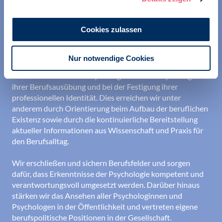
Cookies zulassen
Nur notwendige Cookies
Wir unterstützen alle Psychologinnen und Psychologen in
ihrer Berufsausübung und bei der Festigung ihrer
professionellen Identität. Dies erreichen wir unter
anderem durch Orientierung beim Aufbau der beruflichen
Existenz sowie durch die kontinuierliche Bereitstellung
aktueller Informationen aus Wissenschaft und Praxis für
den Berufsalltag.
Wir erschließen und sichern Berufsfelder und sorgen
dafür, dass Erkenntnisse der Psychologie kompetent und
verantwortungsvoll umgesetzt werden. Darüber hinaus
stärken wir das Ansehen aller Psychologinnen und
Psychologen in der Öffentlichkeit und vertreten eigene
berufspolitische Positionen in der Gesellschaft.