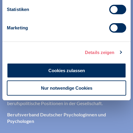
Statistiken
Wir unterstützen alle Psychologinnen und Psychologen in
ihrer Berufsausübung und bei der Festigung ihrer
Marketing
professionellen Identität. Dies erreichen wir unter
anderem durch Orientierung beim Aufbau der beruflichen
Existenz sowie durch die kontinuierliche Bereitstellung
aktueller Informationen aus Wissenschaft und Praxis für
Details zeigen
den Berufsalltag.
Wir erschließen und sichern Berufsfelder und sorgen
Cookies zulassen
dafür, dass Erkenntnisse der Psychologie kompetent und
verantwortungsvoll umgesetzt werden. Darüber hinaus
Nur notwendige Cookies
stärken wir das Ansehen aller Psychologinnen und
Psychologen in der Öffentlichkeit und vertreten eigene
berufspolitische Positionen in der Gesellschaft.
Berufsverband Deutscher Psychologinnen und
Psychologen