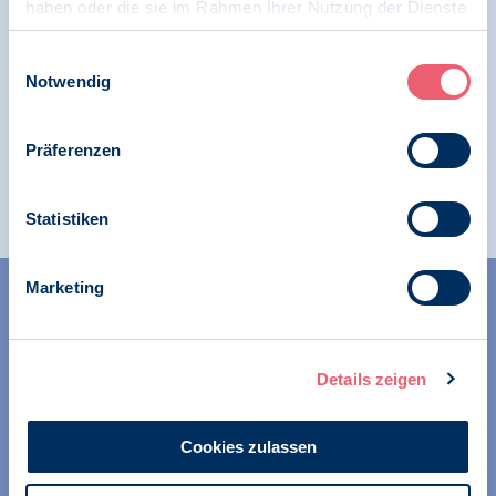
haben oder die sie im Rahmen Ihrer Nutzung der Dienste
30.10.2025
gesammelt haben.
Pressespiegel | Psychologie und Gesundheit | SK
Impressum
|
Datenschutz
Einwilligungsauswahl
Freiberufliche Psychologen|innen
Notwendig
Prävention für die Seele, Bianca Büttner,
Heijko Bauer, PTA-Forum (Pharmazeutische
Präferenzen
Zeitung)
Statistiken
Marketing
Details zeigen
Wir unterstützen alle Psychologinnen und Psychologen in
Cookies zulassen
ihrer Berufsausübung und bei der Festigung ihrer
professionellen Identität. Dies erreichen wir unter