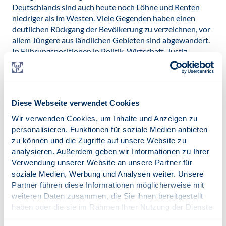
Deutschlands sind auch heute noch Löhne und Renten
niedriger als im Westen. Viele Gegenden haben einen
deutlichen Rückgang der Bevölkerung zu verzeichnen, vor
allem Jüngere aus ländlichen Gebieten sind abgewandert.
In Führungspositionen in Politik, Wirtschaft, Justiz,
Wissenschaft usw. finden sich kaum Ostdeutsche. Einige
Menschen sind politikverdrossen und stehen dem
demokratischen System der Bundesrepublik eher
ablehnend gegenüber.
Diese Webseite verwendet Cookies
An einem Jahrestag sollten wir uns daher die positiven
Wir verwenden Cookies, um Inhalte und Anzeigen zu
Errungenschaften ganz besonders in Erinnerung rufen
:
personalisieren, Funktionen für soziale Medien anbieten
Demokratie, Versammlungsfreiheit, freie
zu können und die Zugriffe auf unsere Website zu
Meinungsäußerung sowie Reisefreiheit sind heute
analysieren. Außerdem geben wir Informationen zu Ihrer
selbstverständlich. Umweltschäden aus der Zeit in der
Verwendung unserer Website an unsere Partner für
ehemaligen DDR sind vielerorts beseitigt, die Infrastruktur
soziale Medien, Werbung und Analysen weiter. Unsere
ist manchmal besser als in vergleichbaren westdeutschen
Partner führen diese Informationen möglicherweise mit
Regionen. Die Lebensverhältnisse und die Lebensqualität
weiteren Daten zusammen, die Sie ihnen bereitgestellt
haben sich für die Meisten nachhaltig verbessert. Die
haben oder die sie im Rahmen Ihrer Nutzung der Dienste
Gesundheit der Bevölkerung hat zugenommen und die
gesammelt haben.
Lebenserwartung ist gestiegen.