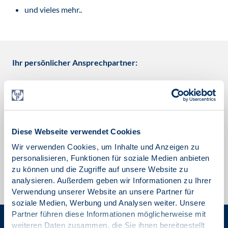
und vieles mehr..
Ihr persönlicher Ansprechpartner:
Jan Frederichs, Rechtsanwalt (Syndikusrechtsanwalt)
Terminvergabe unter Tel. 030 – 209 166 641 (nur für
Mitglieder des BDP)
Für Termine am Montag 13:00 - 16:00 Uhr, Dienstag und
Diese Webseite verwendet Cookies
Donnerstag 9:00 - 12:00 Uhr
Wir verwenden Cookies, um Inhalte und Anzeigen zu
personalisieren, Funktionen für soziale Medien anbieten
Offene Sprechstunde unter Tel. 030 – 209 166 640 (nur für
zu können und die Zugriffe auf unsere Website zu
Mitglieder des BDP)
analysieren. Außerdem geben wir Informationen zu Ihrer
Dienstag und Donnerstag 13:00 - 16:00 Uhr
Verwendung unserer Website an unsere Partner für
soziale Medien, Werbung und Analysen weiter. Unsere
Partner führen diese Informationen möglicherweise mit
weiteren Daten zusammen, die Sie ihnen bereitgestellt