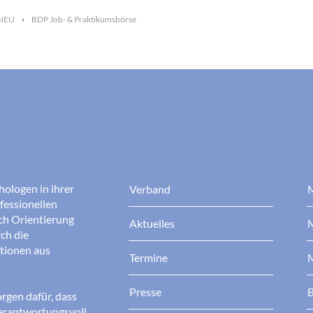
 NEU
BDP Job- & Praktikumsbörse
hologen in ihrer
Verband
M
fessionellen
rch Orientierung
Aktuelles
M
ch die
ationen aus
Termine
M
Presse
B
rgen dafür, dass
erantwortungsvoll