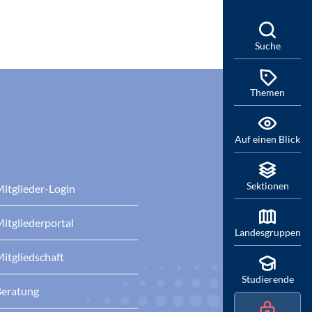
Suche
Themen
Auf einen Blick
Sektionen
itglieder-Login
itgliederportal
Landesgruppen
itgliedschaft
Studierende
eratung