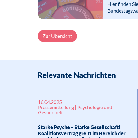
Hier finden Si
„Psychologe/Psychologin“ gesetzlich nahez
Bundestagswa
ein Psycholog*innengesetz, das Orientierung
diese Weise für einen besseren Verbrauche
Zur Übersicht
Relevante Nachrichten
16.04.2025
Pressemitteilung | Psychologie und
Gesundheit
Starke Psyche – Starke Gesellschaft!
Koalitionsvertrag greift im Bereich der