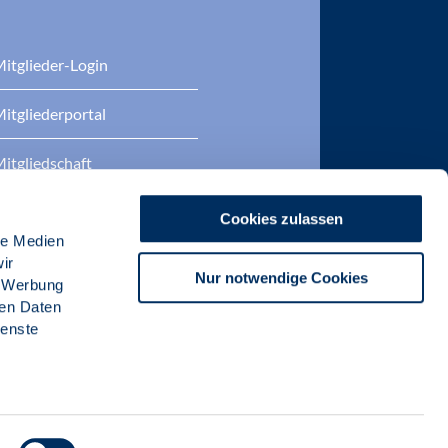
itglieder-Login
itgliederportal
itgliedschaft
eratung
Cookies zulassen
le Medien
DP Zertifizierungen
ir
Nur notwendige Cookies
, Werbung
ren Daten
ienste