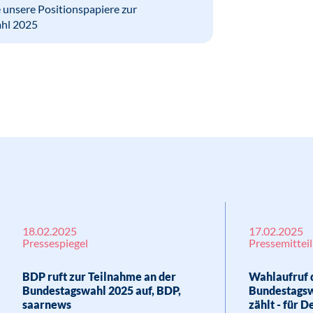
e unsere Positionspapiere zur
u ungeschützt. Es braucht hier dringend
hl 2025
 bietet, Sicherheit schafft und auf
rschutz sorgt.
18.02.2025
17.02.2025
Pressespiegel
Pressemittei
BDP ruft zur Teilnahme an der
Wahlaufruf 
Bundestagswahl 2025 auf, BDP,
Bundestagsw
saarnews
zählt - für 