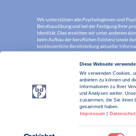
Wir unterstützen alle Psychologinnen und Psyc
Berufsausübung und bei der Festigung ihrer pro
Identität. Dies erreichen wir unter anderem du
beim Aufbau der beruflichen Existenz sowie dur
kontinuierliche Bereitstellung aktueller Inform
Wissenschaft und Praxis für den Berufsalltag.
Diese Webseite verwende
Wir erschließen und sichern Berufsfelder und so
Erkenntnisse der Psychologie kompetent und v
Wir verwenden Cookies, um
umgesetzt werden. Darüber hinaus stärken wir 
anbieten zu können und di
Psychologinnen und Psychologen in der Öffentl
Informationen zu Ihrer Ve
vertreten eigene berufspolitische Positionen in 
und Analysen weiter. Unse
zusammen, die Sie ihnen b
Berufsverband Deutscher Psychologinnen un
gesammelt haben.
Impressum
|
Datenschut
Impressum
Datenschutz
Kontakt
Einwilligungsauswahl