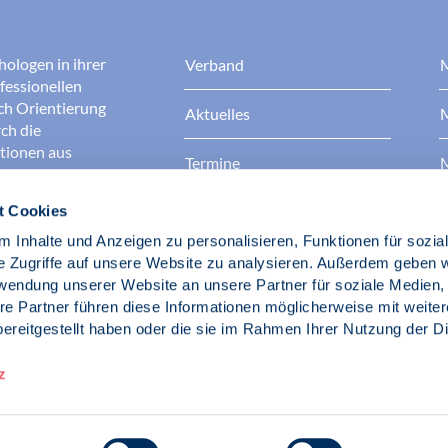
hologen in ihrer
Verband
M
fessionellen
rch Orientierung
Aktuelles
M
ch die
ationen aus
Termine
M
t Cookies
Presse
B
rgen dafür, dass
erantwortungsvoll
 Inhalte und Anzeigen zu personalisieren, Funktionen für sozia
Berufsethik
B
das Ansehen aller
e Zugriffe auf unsere Website zu analysieren. Außerdem geben w
ichkeit und
rwendung unserer Website an unsere Partner für soziale Medien
der Gesellschaft.
re Partner führen diese Informationen möglicherweise mit weite
Fach- und Berufspolitik
ereitgestellt haben oder die sie im Rahmen Ihrer Nutzung der D
d Psychologen
z