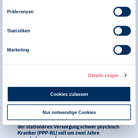
Präferenzen
24.01.2024
Statistiken
Pressemitteilung | Psychologie und Gesundheit
Marketing
Viel Bürokratie und wenig Nutzen –
Qualitätssicherungsinstrument für
Psychotherapie geht nach G-BA-Beschluss in
die Erprobungsphase
Details zeigen
Cookies zulassen
20.10.2023
Pressemitteilung | PsychThG
Nur notwendige Cookies
Umsetzung der Richtlinie zur Verbesserung
der stationären Versorgung schwer psychisch
Kranker (PPP-RL) soll um zwei Jahre