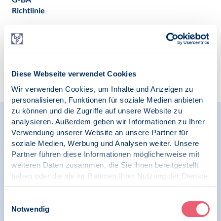
Richtlinie
Zur Übersicht
Diese Webseite verwendet Cookies
Wir verwenden Cookies, um Inhalte und Anzeigen zu
personalisieren, Funktionen für soziale Medien anbieten
zu können und die Zugriffe auf unsere Website zu
analysieren. Außerdem geben wir Informationen zu Ihrer
Relevante Nachrichten
Verwendung unserer Website an unsere Partner für
soziale Medien, Werbung und Analysen weiter. Unsere
Partner führen diese Informationen möglicherweise mit
weiteren Daten zusammen, die Sie ihnen bereitgestellt
16.04.2024
haben oder die sie im Rahmen Ihrer Nutzung der Dienste
Pressespiegel | SK VPP
gesammelt haben.
Impressum
|
Datenschutz
Einwilligungsauswahl
Qualitätssicherung-Verfahren: NRW-
Notwendig
Gesundheitsminister Laumann stärkt
Therapeuten den Rücken, BDP, ÄrzteZeitung