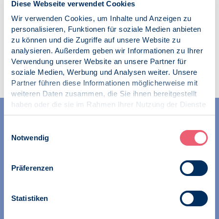
Diese Webseite verwendet Cookies
Wir verwenden Cookies, um Inhalte und Anzeigen zu
personalisieren, Funktionen für soziale Medien anbieten
zu können und die Zugriffe auf unsere Website zu
analysieren. Außerdem geben wir Informationen zu Ihrer
Zur Übersicht
Verwendung unserer Website an unsere Partner für
soziale Medien, Werbung und Analysen weiter. Unsere
Partner führen diese Informationen möglicherweise mit
weiteren Daten zusammen, die Sie ihnen bereitgestellt
haben oder die sie im Rahmen Ihrer Nutzung der Dienste
gesammelt haben.
Impressum
|
Datenschutz
Einwilligungsauswahl
Notwendig
Präferenzen
Wir unterstützen alle Psychologinnen und Psychologen in
ihrer Berufsausübung und bei der Festigung ihrer
professionellen Identität. Dies erreichen wir unter
Statistiken
anderem durch Orientierung beim Aufbau der beruflichen