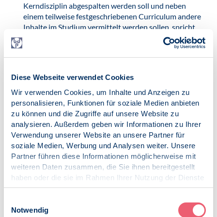
Kerndisziplin abgespalten werden soll und neben
einem teilweise festgeschriebenen Curriculum andere
Inhalte im Studium vermittelt werden sollen, spricht
dies nicht für eine Qualitätssteigerung der Ausbildung.
Qualität wird weiterhin nicht gefördert, wenn mit
Abschluss des Studiums eine Staatsprüfung zur
Erlangung der Approbation durchgeführt wird, ohne
Diese Webseite verwendet Cookies
dass die Fachkunde erworben wurde. Es bedeutet eine
Wir verwenden Cookies, um Inhalte und Anzeigen zu
zusätzliche Prüfung parallel zum Master-Abschluss,
personalisieren, Funktionen für soziale Medien anbieten
hat jedoch nicht die Wertigkeit der bisherigen
zu können und die Zugriffe auf unsere Website zu
Approbation. Selbstverantwortliche Arbeit in dem
analysieren. Außerdem geben wir Informationen zu Ihrer
höchst anspruchsvollen psychotherapeutischen
Verwendung unserer Website an unsere Partner für
Arbeitsfeld setzt die Fachkunde voraus.
soziale Medien, Werbung und Analysen weiter. Unsere
Verunsicherung der Patientinnen und Patienten würde
Partner führen diese Informationen möglicherweise mit
zumindest die Folge sein. Gefährdungdroht, wenn
weiteren Daten zusammen, die Sie ihnen bereitgestellt
Approbierte praktizieren, ohne die Weiterbildung zu
haben oder die sie im Rahmen Ihrer Nutzung der Dienste
absolvieren.
gesammelt haben.
Impressum
|
Datenschutz
Einwilligungsauswahl
Qualität wird nicht gefördert, wenn die
Notwendig
Berufsbezeichnung „Psychologische