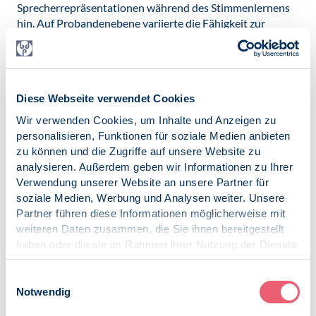
Sprecherrepräsentationen während des Stimmenlernens
hin. Auf Probandenebene variierte die Fähigkeit zur
Stimmenerkennung allerdings sehr stark. Jedoch ist wenig
über die Ursachen und Implikationen dieser
interindividuellen Unterschiede beim Stimmenlernen
bekannt. Zur Objektivierung dieser Unterschiede fehlt
Diese Webseite verwendet Cookies
derzeit ein standardisiertes Testverfahren, an deren
Entwicklung bereits gearbeitet wird.
Wir verwenden Cookies, um Inhalte und Anzeigen zu
personalisieren, Funktionen für soziale Medien anbieten
Die semantische und wortformbezogene Repräsentation
zu können und die Zugriffe auf unsere Website zu
eines Wortes sowie der Zugriff darauf bzw. der Abruf
analysieren. Außerdem geben wir Informationen zu Ihrer
dessen sind für den komplexen Prozess der Verarbeitung
Verwendung unserer Website an unsere Partner für
von Wörtern erforderlich. Welcher dieser Aspekte
soziale Medien, Werbung und Analysen weiter. Unsere
Kindern mit lexikalischen Defiziten Schwierigkeiten
Partner führen diese Informationen möglicherweise mit
bereitet, lässt sich mit Hilfe typischer Wortschatztests
weiteren Daten zusammen, die Sie ihnen bereitgestellt
nicht feststellen, was eine differentialdiagnostische
haben oder die sie im Rahmen Ihrer Nutzung der Dienste
Abgrenzung unterschiedlicher Ausprägungen lexikalischer
gesammelt haben.
Defizite erschwert. Karin Hein und Christina Kauschke
Impressum
|
Datenschutz
Einwilligungsauswahl
(Marburg) gingen der Frage nach, ob sich verschiedene
Notwendig
Profile der Wortverarbeitung finden lassen. Dazu wurden
203 Kinder im Grundschulalter mit Hilfe von zwei neu