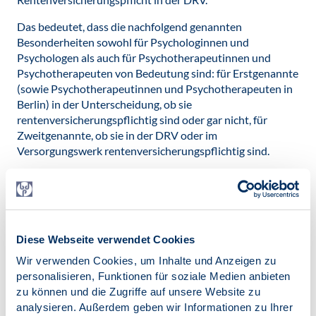
Das bedeutet, dass die nachfolgend genannten
Besonderheiten sowohl für Psychologinnen und
Psychologen als auch für Psychotherapeutinnen und
Psychotherapeuten von Bedeutung sind: für Erstgenannte
(sowie Psychotherapeutinnen und Psychotherapeuten in
Berlin) in der Unterscheidung, ob sie
rentenversicherungspflichtig sind oder gar nicht, für
Zweitgenannte, ob sie in der DRV oder im
Versorgungswerk rentenversicherungspflichtig sind.
Grundsätzlich und weitgehend ist eine selbstständige
freiberufliche Tätigkeit nicht gesetzlich
rentenversicherungspflichtig, § 2 SGB VI benennt aber
Ausnahmen. Hier sind die folgenden beiden Fälle
interessant.
Diese Webseite verwendet Cookies
Wir verwenden Cookies, um Inhalte und Anzeigen zu
Rentenversicherungspflicht als Lehrtätige
personalisieren, Funktionen für soziale Medien anbieten
zu können und die Zugriffe auf unsere Website zu
Die Rechtsprechung legt den Begriff „Lehrende“ weit aus.
analysieren. Außerdem geben wir Informationen zu Ihrer
Die Vermittlung von Wissen wird genauso erfasst wie das