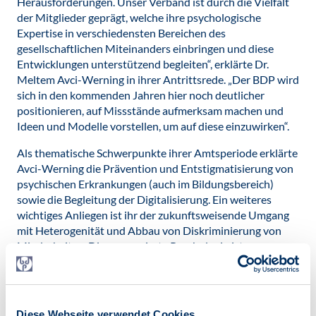
Herausforderungen. Unser Verband ist durch die Vielfalt
der Mitglieder geprägt, welche ihre psychologische
Expertise in verschiedensten Bereichen des
gesellschaftlichen Miteinanders einbringen und diese
Entwicklungen unterstützend begleiten“, erklärte Dr.
Meltem Avci-Werning in ihrer Antrittsrede. „Der BDP wird
sich in den kommenden Jahren hier noch deutlicher
positionieren, auf Missstände aufmerksam machen und
Ideen und Modelle vorstellen, um auf diese einzuwirken“.
Als thematische Schwerpunkte ihrer Amtsperiode erklärte
Avci-Werning die Prävention und Entstigmatisierung von
psychischen Erkrankungen (auch im Bildungsbereich)
sowie die Begleitung der Digitalisierung. Ein weiteres
wichtiges Anliegen ist ihr der zukunftsweisende Umgang
mit Heterogenität und Abbau von Diskriminierung von
Minderheiten. Die promovierte Psychologin ist
approbierte Psychotherapeutin und arbeitet heute als
schulpsychologische Dezernentin in der
Niedersächsischen Landesschulbehörde. Seit 2016 ist sie
Vorsitzende der Sektion Schulpsychologie, Mitglied im
Diese Webseite verwendet Cookies