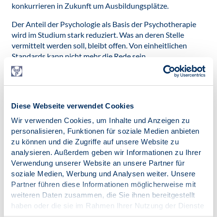
konkurrieren in Zukunft um Ausbildungsplätze.
Der Anteil der Psychologie als Basis der Psychotherapie
wird im Studium stark reduziert. Was an deren Stelle
vermittelt werden soll, bleibt offen. Von einheitlichen
Standards kann nicht mehr die Rede sein.
Das Psychotherapeutengesetz hat mit seiner Einführung
vor 20 Jahren deutlich zur Ausbildungsqualität und zum
Patientenschutz beigetragen. Mit der Novellierung darf
Diese Webseite verwendet Cookies
dies nicht ins Gegenteil verkehrt werden.
Wir verwenden Cookies, um Inhalte und Anzeigen zu
Lesen Sie hier unsere Argumente, warum der
personalisieren, Funktionen für soziale Medien anbieten
Gesetzesentwurf der Gesellschaft Schaden zufügen
zu können und die Zugriffe auf unsere Website zu
wird:
http://psychthgausbrefg.de/
analysieren. Außerdem geben wir Informationen zu Ihrer
Veröffentlicht am:
Verwendung unserer Website an unsere Partner für
17.09.2019
soziale Medien, Werbung und Analysen weiter. Unsere
Partner führen diese Informationen möglicherweise mit
Kategorien:
weiteren Daten zusammen, die Sie ihnen bereitgestellt
PsychThG
haben oder die sie im Rahmen Ihrer Nutzung der Dienste
gesammelt haben.