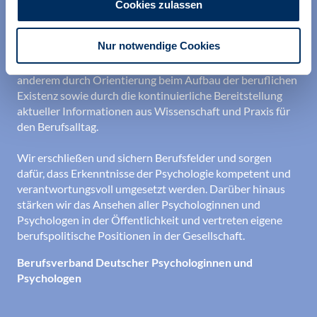
Cookies zulassen
Wir unterstützen alle Psychologinnen und Psychologen in
Nur notwendige Cookies
ihrer Berufsausübung und bei der Festigung ihrer
professionellen Identität. Dies erreichen wir unter
anderem durch Orientierung beim Aufbau der beruflichen
Existenz sowie durch die kontinuierliche Bereitstellung
aktueller Informationen aus Wissenschaft und Praxis für
den Berufsalltag.
Wir erschließen und sichern Berufsfelder und sorgen
dafür, dass Erkenntnisse der Psychologie kompetent und
verantwortungsvoll umgesetzt werden. Darüber hinaus
stärken wir das Ansehen aller Psychologinnen und
Psychologen in der Öffentlichkeit und vertreten eigene
berufspolitische Positionen in der Gesellschaft.
Berufsverband Deutscher Psychologinnen und
Psychologen