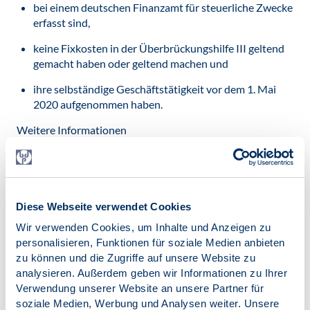
bei einem deutschen Finanzamt für steuerliche Zwecke
erfasst sind,
keine Fixkosten in der Überbrückungshilfe III geltend
gemacht haben oder geltend machen und
ihre selbständige Geschäftstätigkeit vor dem 1. Mai
2020 aufgenommen haben.
Weitere Informationen
Marcus Pohl vom ISDV hat
unter
www.isdv.net/ueh_3_und_neustarthilfe.html
die
wichtigsten Links und einen Neustarthilfe-Rechner (Excel)
bereitgestellt.
Diese Webseite verwendet Cookies
Wir verwenden Cookies, um Inhalte und Anzeigen zu
Der Verband der Gründer und Selbstständigen
personalisieren, Funktionen für soziale Medien anbieten
Deutschland (VGSD) hat unter der
zu können und die Zugriffe auf unsere Website zu
Domain
www.neustarthilfe.de
aus dem 26-seitigen FAQ
analysieren. Außerdem geben wir Informationen zu Ihrer
des BMWi die wichtigsten Fakten zusammengestellt. Eine
Verwendung unserer Website an unsere Partner für
Schritt-für-Schritt-Anleitung führt anhand von
soziale Medien, Werbung und Analysen weiter. Unsere
Screenshots durch den Antrag.