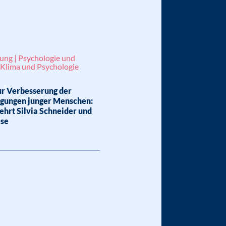
lung | Psychologie und
 Klima und Psychologie
ur Verbesserung der
gungen junger Menschen:
ehrt Silvia Schneider und
ese