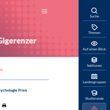
Suche
Themen
Gigerenzer
Auf einen Blick
Sektionen
am:
Landesgruppen
ychologie Preis
Studierende