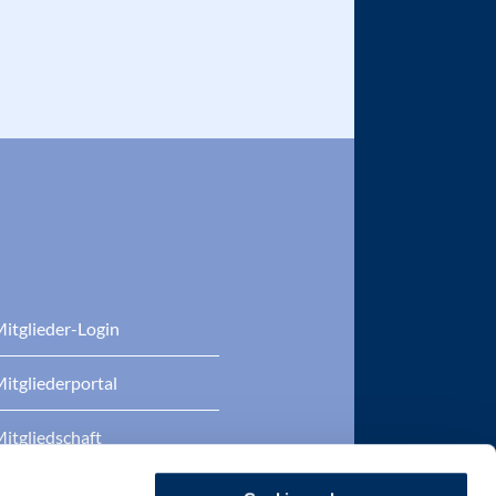
itglieder-Login
itgliederportal
itgliedschaft
eratung