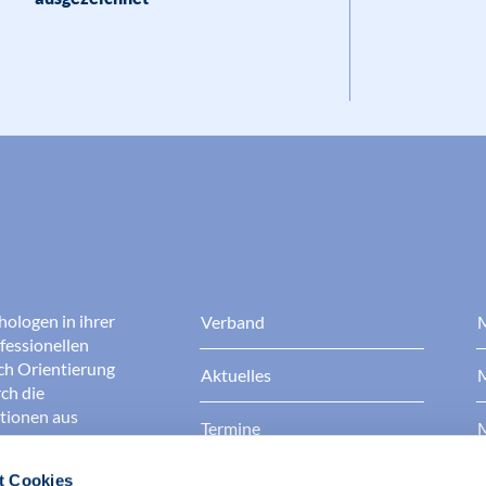
hologen in ihrer
Verband
M
fessionellen
rch Orientierung
Aktuelles
M
ch die
ationen aus
Termine
M
t Cookies
Presse
B