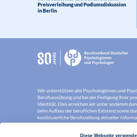
Preisverleihung und Podiumsdiskussion
in Berlin
Wir unterstützen alle Psychologinnen und Psyc
Berufsausübung und bei der Festigung ihrer pro
Identität. Dies erreichen wir unter anderem du
beim Aufbau der beruflichen Existenz sowie dur
kontinuierliche Bereitstellung aktueller Inform
Wissenschaft und Praxis für den Berufsalltag.
Diese Webseite verwende