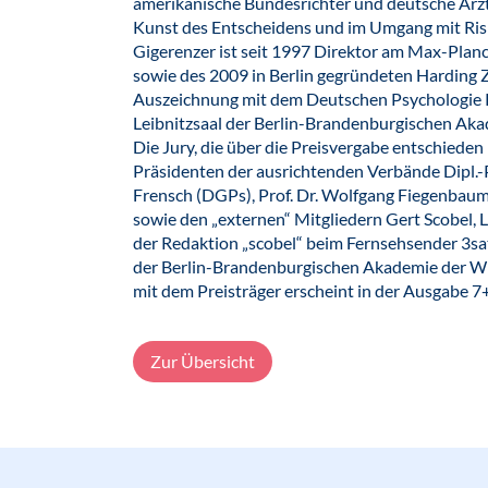
amerikanische Bundesrichter und deutsche Ärzt
Kunst des Entscheidens und im Umgang mit Ris
Gigerenzer ist seit 1997 Direktor am Max-Planck
sowie des 2009 in Berlin gegründeten Harding 
Auszeichnung mit dem Deutschen Psychologie P
Leibnitzsaal der Berlin-Brandenburgischen Aka
Die Jury, die über die Preisvergabe entschieden
Präsidenten der ausrichtenden Verbände Dipl.-Ps
Frensch (DGPs), Prof. Dr. Wolfgang Fiegenbaum 
sowie den „externen“ Mitgliedern Gert Scobel,
der Redaktion „scobel“ beim Fernsehsender 3sat 
der Berlin-Brandenburgischen Akademie der Wis
mit dem Preisträger erscheint in der Ausgabe 
Zur Übersicht