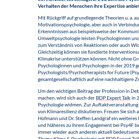
Verhalten der Menschen ihre Expertise anbie
Mit Rückgriff auf grundlegende Theorien u. a. au
Motivationspsychologie, aber auch in Verbin
Erkenntnissen aus beispielsweise der Kommunik
Umweltpsychologie leisten Psychologinnen un
zum Verständnis von Reaktionen oder auch Wide
Gleichzeitig können sie fundierte Interventions
Klimakrise unterstützen können. Nicht ohne Gru
Psychologinnen und Psychologen in der 2019 ge
Psychologists/Psychotherapists for Future (Psy4
gesamtgesellschaftlich auf eine nachhaltigere Z
Um den wichtigen Beitrag der Profession in De
machen, wird sich auch der
BDP Expert Talk
in 
Psychologie widmen. Zur Auftaktveranstaltung i
von Klimaresilienz diskutieren. Freuen Sie sic
Hofmann und Dr. Steffen Landgraf ein weiteres
und Näheres zu ihrem Engagement bei Psy4F be
immer wieder auch anderen aktuell bedeutsam
Thema Klima & Psychologie mit BDP Expert Tal