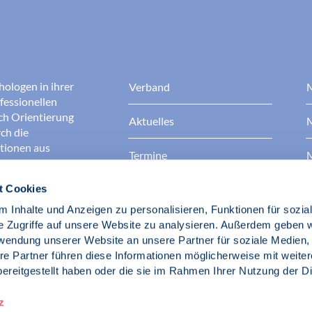
hologen in ihrer
Verband
M
fessionellen
rch Orientierung
Aktuelles
M
ch die
ationen aus
Termine
M
t Cookies
Presse
B
rgen dafür, dass
erantwortungsvoll
 Inhalte und Anzeigen zu personalisieren, Funktionen für sozia
Berufsethik
B
das Ansehen aller
e Zugriffe auf unsere Website zu analysieren. Außerdem geben w
ichkeit und
rwendung unserer Website an unsere Partner für soziale Medien
der Gesellschaft.
re Partner führen diese Informationen möglicherweise mit weite
Fach- und Berufspolitik
ereitgestellt haben oder die sie im Rahmen Ihrer Nutzung der D
d Psychologen
z