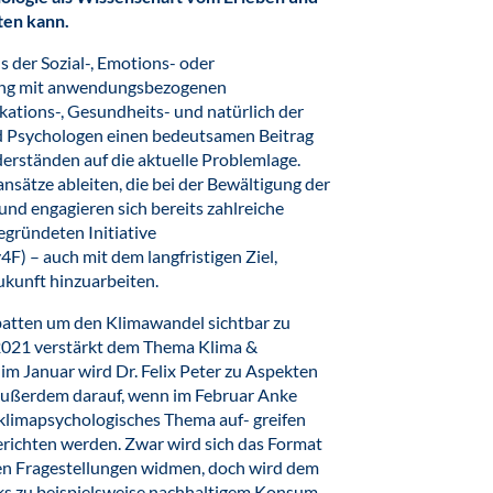
ten kann.
s der Sozial-, Emotions- oder
dung mit anwendungsbezogenen
ations-, Gesundheits- und natürlich der
d Psychologen einen bedeutsamen Beitrag
rständen auf die aktuelle Problemlage.
ansätze ableiten, die bei der Bewältigung der
nd engagieren sich bereits zahlreiche
gründeten Initiative
F) – auch mit dem langfristigen Ziel,
ukunft hinzuarbeiten.
batten um den Klimawandel sichtbar zu
2021 verstärkt dem Thema Klima &
m Januar wird Dr. Felix Peter zu Aspekten
h außerdem darauf, wenn im Februar Anke
 klimapsychologisches Thema auf- greifen
richten werden. Zwar wird sich das Format
en Fragestellungen widmen, doch wird dem
ks zu beispielsweise nachhaltigem Konsum,