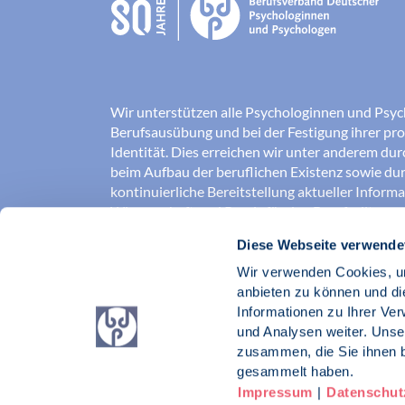
Wir unterstützen alle Psychologinnen und Psyc
Berufsausübung und bei der Festigung ihrer pro
Identität. Dies erreichen wir unter anderem du
beim Aufbau der beruflichen Existenz sowie dur
kontinuierliche Bereitstellung aktueller Inform
Wissenschaft und Praxis für den Berufsalltag.
Diese Webseite verwende
Wir erschließen und sichern Berufsfelder und so
Erkenntnisse der Psychologie kompetent und v
Wir verwenden Cookies, um
umgesetzt werden. Darüber hinaus stärken wir 
anbieten zu können und di
Psychologinnen und Psychologen in der Öffentl
Informationen zu Ihrer Ve
vertreten eigene berufspolitische Positionen in 
und Analysen weiter. Unse
zusammen, die Sie ihnen b
Berufsverband Deutscher Psychologinnen un
gesammelt haben.
Impressum
|
Datenschut