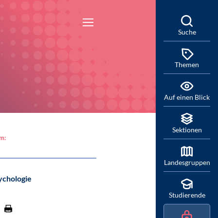
Suche
Themen
Auf einen Blick
Sektionen
am:
Landesgruppen
ychologie
Studierende