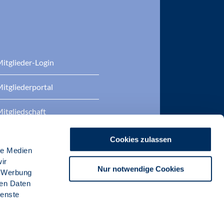
itglieder-Login
itgliederportal
itgliedschaft
eratung
Cookies zulassen
le Medien
DP Zertifizierungen
ir
Nur notwendige Cookies
, Werbung
ren Daten
ienste