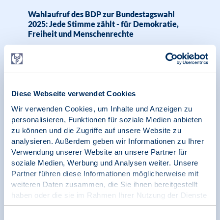
Wahlaufruf des BDP zur Bundestagswahl
2025: Jede Stimme zählt - für Demokratie,
Freiheit und Menschenrechte
12.02.2025
News | Menschenrechte
Diese Webseite verwendet Cookies
Wir verwenden Cookies, um Inhalte und Anzeigen zu
Raum für Demokratie
personalisieren, Funktionen für soziale Medien anbieten
zu können und die Zugriffe auf unsere Website zu
analysieren. Außerdem geben wir Informationen zu Ihrer
Verwendung unserer Website an unsere Partner für
soziale Medien, Werbung und Analysen weiter. Unsere
09.01.2025
Pressemitteilung
Partner führen diese Informationen möglicherweise mit
weiteren Daten zusammen, die Sie ihnen bereitgestellt
haben oder die sie im Rahmen Ihrer Nutzung der Dienste
BDP ruft alle Parteien zu einem
gesammelt haben.
demokratiefördernden
Bundestagswahlkampf auf
Impressum
|
Datenschutz
Einwilligungsauswahl