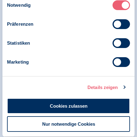
Notwendig
Präferenzen
12.12.2024
Pressemitteilung | Geschlechtsspezifische
Gewalt | Psychologie und Gesundheit
Statistiken
Eil-Appell: Entkriminalisierung von
Schwangerschaftsabbrüchen
Marketing
Details zeigen
06.11.2024
News | Psychologie in Krisen
Cookies zulassen
35 Jahre Mauerfall – ein Appell zur
Besinnung
Nur notwendige Cookies