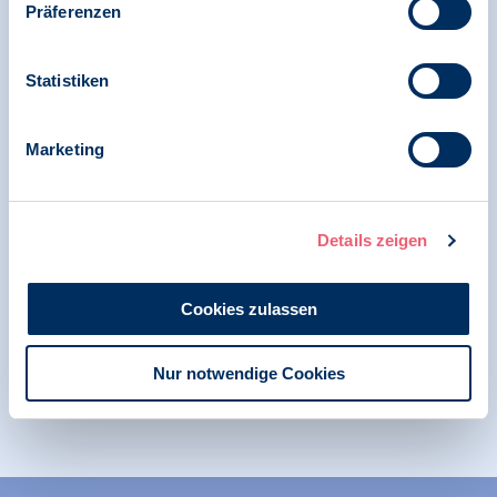
Präferenzen
Resolution des Berufsverbandes Deutscher
Psychologinnen und Psychologen e. V. (BDP)
verabschiedet von der Delegiertenkonferenz
Statistiken
am 26. April 2026 Kinder und Jugendliche
schützen - Social-Media-Nutzung wirksam
regulieren
Marketing
01.12.2025
Details zeigen
Pressemitteilung | Psychologie und Gesundheit
Cookies zulassen
BDP fordert den Einsatz von Psychologinnen
und Psychologen im Bereich der
frühkindlichen Entwicklung und
Nur notwendige Cookies
Bildungsförderung