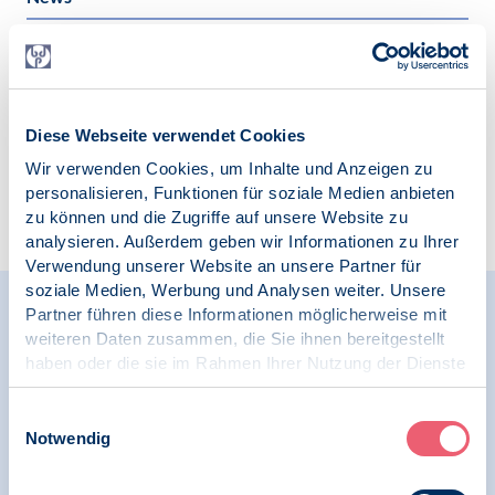
Schlagworte:
Kinder- und Jugendliche
Diese Webseite verwendet Cookies
Wir verwenden Cookies, um Inhalte und Anzeigen zu
personalisieren, Funktionen für soziale Medien anbieten
Zur Übersicht
zu können und die Zugriffe auf unsere Website zu
analysieren. Außerdem geben wir Informationen zu Ihrer
Verwendung unserer Website an unsere Partner für
soziale Medien, Werbung und Analysen weiter. Unsere
Partner führen diese Informationen möglicherweise mit
Relevante Nachrichten
weiteren Daten zusammen, die Sie ihnen bereitgestellt
haben oder die sie im Rahmen Ihrer Nutzung der Dienste
gesammelt haben.
Impressum
|
Datenschutz
Einwilligungsauswahl
05.05.2026
Resolution | Psychologie und Gesundheit |
Notwendig
Digitale Gesellschaft und Psychologie