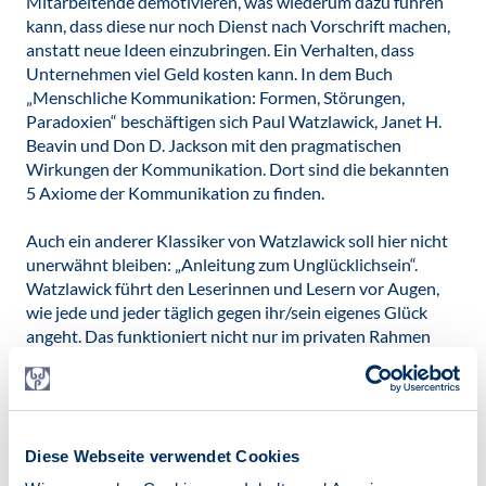
Mitarbeitende demotivieren, was wiederum dazu führen
kann, dass diese nur noch Dienst nach Vorschrift machen,
anstatt neue Ideen einzubringen. Ein Verhalten, dass
Unternehmen viel Geld kosten kann. In dem Buch
„Menschliche Kommunikation: Formen, Störungen,
Paradoxien“ beschäftigen sich Paul Watzlawick, Janet H.
Beavin und Don D. Jackson mit den pragmatischen
Wirkungen der Kommunikation. Dort sind die bekannten
5 Axiome der Kommunikation zu finden.
Auch ein anderer Klassiker von Watzlawick soll hier nicht
unerwähnt bleiben: „Anleitung zum Unglücklichsein“.
Watzlawick führt den Leserinnen und Lesern vor Augen,
wie jede und jeder täglich gegen ihr/sein eigenes Glück
angeht. Das funktioniert nicht nur im privaten Rahmen
hervorragend, sondern natürlich auch im beruflichen
Kontext. In der Geschichte vom Hammer beschreibt
Watzlawick einen Menschen, der sich von seinem
Nachbarn einen Hammer ausleihen möchte. Auf dem Weg
zum Nachbarn malt er sich jedoch viele Gründe aus,
Diese Webseite verwendet Cookies
warum der Nachbar ihm den Hammer nicht ausleihen