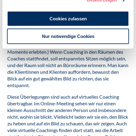
bahnt implizit die funktionalen Fixierungen des
Arbeitsorts. Besser sind hingegen Coaching-Sitzungen in
anderer Umgebung, die mit Kreativität, Innovation oder
Cookies zulassen
Entspannung verbunden ist. Alternativ bietet sich
Coachen beim Spazierengehen in einer schönen
Nur notwendige Cookies
Landschaft an, um Distanz zu schaffen. (Viele Menschen
berichten, dass sie auf einem Mittagsspaziergang Aha-
Momente erlebten.) Wenn Coaching in den Räumen des
Coaches stattfindet, soll entspanntes Sitzen möglich sein,
und der Raum soll nicht an Büroräume erinnern. Man kann
die Klientinnen und Klienten auffordern, bewusst den
Blick auf ein gut gewähltes Bild zu richten, das sie
entspannt.
Diese Überlegungen sind auch auf virtuelles Coaching
übertragbar. Im Online-Meeting sehen wir nur einen
kleinen Ausschnitt der anderen Person und insbesondere
nicht, wohin sie blickt. Vielleicht laden wir sie ein, den Blick
zu heben und auf ein Bild zu schauen, das wir zeigen. Auch
viele virtuelle Coachings finden dort statt, wo die Arbeit