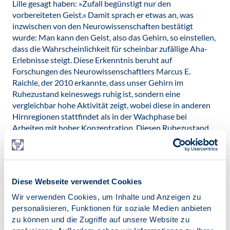
Lille gesagt haben: »Zufall begünstigt nur den
vorbereiteten Geist.« Damit sprach er etwas an, was
inzwischen von den Neurowissenschaften bestätigt
wurde: Man kann den Geist, also das Gehirn, so einstellen,
dass die Wahrscheinlichkeit für scheinbar zufällige Aha-
Erlebnisse steigt. Diese Erkenntnis beruht auf
Forschungen des Neurowissenschaftlers Marcus E.
Raichle, der 2010 erkannte, dass unser Gehirn im
Ruhezustand keineswegs ruhig ist, sondern eine
vergleichbar hohe Aktivität zeigt, wobei diese in anderen
Hirnregionen stattfindet als in der Wachphase bei
Arbeiten mit hoher Konzentration. Diesen Ruhezustand
nannte er »default mode network«.
Raichle nimmt an, dass dieser Zustand es ermöglicht,
Einsichten ohne bewusste Anstrengung zu gewinnen. So
gesehen überrascht es nicht, dass Archimedes seine
Diese Webseite verwendet Cookies
Heureka-Einsicht in der Badewanne hatte, in der er sich
Wir verwenden Cookies, um Inhalte und Anzeigen zu
wohl entspannen und bewusst nicht aktiv an seinen
personalisieren, Funktionen für soziale Medien anbieten
Themen arbeiten wollte. Mit Raichle könnte man
zu können und die Zugriffe auf unsere Website zu
annehmen, dass er dabei in seinem Gehirn das »default