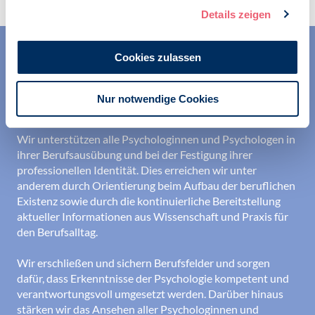
Details zeigen
Cookies zulassen
Nur notwendige Cookies
Wir unterstützen alle Psychologinnen und Psychologen in
ihrer Berufsausübung und bei der Festigung ihrer
professionellen Identität. Dies erreichen wir unter
anderem durch Orientierung beim Aufbau der beruflichen
Existenz sowie durch die kontinuierliche Bereitstellung
aktueller Informationen aus Wissenschaft und Praxis für
den Berufsalltag.
Wir erschließen und sichern Berufsfelder und sorgen
dafür, dass Erkenntnisse der Psychologie kompetent und
verantwortungsvoll umgesetzt werden. Darüber hinaus
stärken wir das Ansehen aller Psychologinnen und