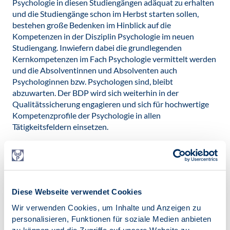
Psychologie in diesen Studiengängen adäquat zu erhalten
und die Studiengänge schon im Herbst starten sollen,
bestehen große Bedenken im Hinblick auf die
Kompetenzen in der Disziplin Psychologie im neuen
Studiengang. Inwiefern dabei die grundlegenden
Kernkompetenzen im Fach Psychologie vermittelt werden
und die Absolventinnen und Absolventen auch
Psychologinnen bzw. Psychologen sind, bleibt
abzuwarten. Der BDP wird sich weiterhin in der
Qualitätssicherung engagieren und sich für hochwertige
Kompetenzprofile der Psychologie in allen
Tätigkeitsfeldern einsetzen.
Neben den unklaren Regelungen für die Grundausbildung
bestehen auch Risiken in der Umsetzung für die aktuell
bestehende Vielfalt der psychotherapeutischen Verfahren,
insbesondere für die Psychoanalyse und die
Tiefenpsychologisch fundierte Psychotherapie sowie für
Diese Webseite verwendet Cookies
die Systemische Psychotherapie. Im Rahmen der
Wir verwenden Cookies, um Inhalte und Anzeigen zu
Umstellung der Ausbildungsstrukturen entsprechend der
personalisieren, Funktionen für soziale Medien anbieten
Vorgaben im Modell ist zu erwarten, dass personelle