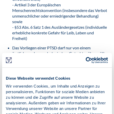
- Artikel 3 der Europäischen
Menschenrechtskonvention (insbesondere das Verbot
unmenschlicher oder erniedrigender Behandlung)
sowie
- §53 Abs. 6 Satz 1 des Ausländergesetzes (individuelle
erhebliche konkrete Gefahr für Leib, Leben und
Freiheit)
Das Vorliegen einer PTSD darf nur von einem
ärztlichen oder psychologischen Gutachter überprüft
werden. Im Falle einer chronischen PTSD ist zu
berücksichtigen, dass die Krankheit oftmals sehr
unterschiedliche Phasen durchlaufen kann. Eine
angemessene Überprüfung eines Attestes zu einer
Diese Webseite verwendet Cookies
PTSD ist nur gewährleistet, wenn der Flüchtling
Wir verwenden Cookies, um Inhalte und Anzeigen zu
mehrmals von einem ärztlichen oder psychologischen
personalisieren, Funktionen für soziale Medien anbieten
Psychotherapeuten eingehend untersucht wurde. Eine
zu können und die Zugriffe auf unsere Website zu
solche Überprüfung sollte mit Rücksicht auf den
analysieren. Außerdem geben wir Informationen zu Ihrer
Patienten nicht automatisch erfolgen, sondern nur
Verwendung unserer Website an unsere Partner für
dann, wenn erhebliche Zweifel an der Richtigkeit des