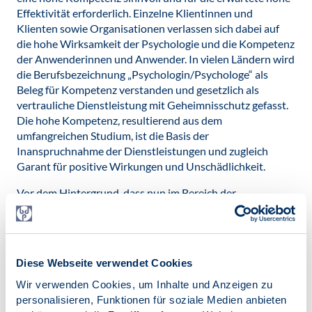
Effektivität erforderlich. Einzelne Klientinnen und
Klienten sowie Organisationen verlassen sich dabei auf
die hohe Wirksamkeit der Psychologie und die Kompetenz
der Anwenderinnen und Anwender. In vielen Ländern wird
die Berufsbezeichnung „Psychologin/Psychologe“ als
Beleg für Kompetenz verstanden und gesetzlich als
vertrauliche Dienstleistung mit Geheimnisschutz gefasst.
Die hohe Kompetenz, resultierend aus dem
umfangreichen Studium, ist die Basis der
Inanspruchnahme der Dienstleistungen und zugleich
Garant für positive Wirkungen und Unschädlichkeit.
Vor dem Hintergrund, dass nun im Bereich der
Psychotherapie ein Vorschlag vorliegt, der eine
Approbation nach einem Studium vorsieht, das sich
entweder nicht von einem Studium der Psychologie
unterscheidet oder sogar je nach wählbarem fachlichem
Diese Webseite verwendet Cookies
Angebot psychologisch deutlich geringer ausfällt, stellt
sich die Frage der Fairness im versorgungspolitischen
Wir verwenden Cookies, um Inhalte und Anzeigen zu
Umgang mit Berufs- rechten und Kompetenzprofilen.
personalisieren, Funktionen für soziale Medien anbieten