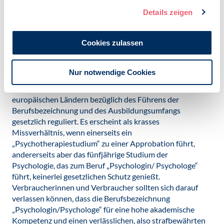
Psychologische Dienstleistungen umfassen regelhaft
intime und persönliche Geheimnisse von Menschen und
Details zeigen
greifen häufig in Gesundheits-, Bildungs-, und
Entwicklungschancen und somit Teilhabemöglichkeiten
Cookies zulassen
ein und unterstützen diese bestmöglich. Nicht nur
bezogen auf psychische Erkrankungen, sondern auch in
vielen anderen Bereichen ist für psychologische
Nur notwendige Cookies
Dienstleistungen eine hohe Kompetenz erforderlich. Der
Beruf „Psychologin/Psychologe“ ist daher in vielen
europäischen Ländern bezüglich des Führens der
Berufsbezeichnung und des Ausbildungsumfangs
gesetzlich reguliert. Es erscheint als krasses
Missverhältnis, wenn einerseits ein
„Psychotherapiestudium“ zu einer Approbation führt,
andererseits aber das fünfjährige Studium der
Psychologie, das zum Beruf „Psychologin/ Psychologe“
führt, keinerlei gesetzlichen Schutz genießt.
Verbraucherinnen und Verbraucher sollten sich darauf
verlassen können, dass die Berufsbezeichnung
„Psychologin/Psychologe“ für eine hohe akademische
Kompetenz und einen verlässlichen, also strafbewährten