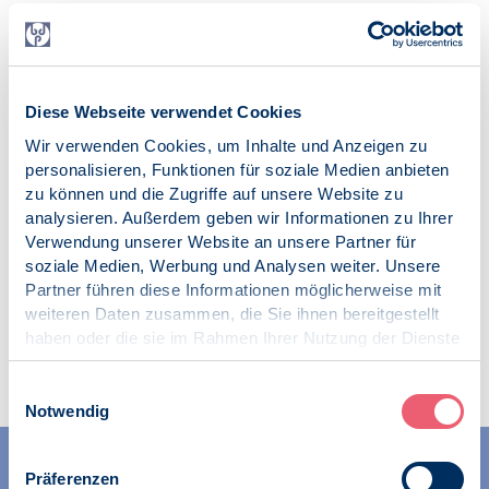
daher zu begrüßen.
Jan Frederichs
Veröffentlicht am:
27.06.2019
Diese Webseite verwendet Cookies
Wir verwenden Cookies, um Inhalte und Anzeigen zu
Kategorien:
personalisieren, Funktionen für soziale Medien anbieten
News
zu können und die Zugriffe auf unsere Website zu
PsychThG
analysieren. Außerdem geben wir Informationen zu Ihrer
Verwendung unserer Website an unsere Partner für
soziale Medien, Werbung und Analysen weiter. Unsere
Partner führen diese Informationen möglicherweise mit
weiteren Daten zusammen, die Sie ihnen bereitgestellt
haben oder die sie im Rahmen Ihrer Nutzung der Dienste
Zur Übersicht
gesammelt haben.
Impressum
|
Datenschutz
Einwilligungsauswahl
Notwendig
Präferenzen