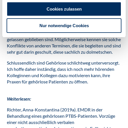
dass man auch zwischendurch den Blickkontakt auffängt,
Cookies zulassen
dass man sich nicht zu viel nebenbei notiert o. ä., damit der
Patient mit beiden in Kontakt ist.
Nur notwendige Cookies
Mein Eindruck war auch – da ich ab und an Konflikte mit
meinem Patienten hatte – dass die Dolmetscherinnen sehr
gelassen geblieben sind. Möglicherweise kennen sie solche
Konflikte von anderen Terminen, die sie begleiten und sind
sehr gut darin geschult, diese sachlich zu dolmetschen.
Schlussendlich sind Gehörlose schlichtweg unterversorgt.
Ich hoffe daher inständig, dass ich noch mehr hörenden
Kolleginnen und Kollegen dazu motivieren kann, ihre
Praxen für gehörlose Patienten zu öffnen.
Weiterlesen:
Richter, Anna-Konstantina (2019a). EMDR in der
Behandlung eines gehörlosen PTBS-Patienten. Vorzüge
einer nicht ausschließlich verbalen