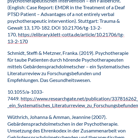
psychotherapeutischen Intervention – ein Fallbericht.
(English: Case Report: EMDR in the Treatment of a Deaf
PTSD Patient – Advantages of a not entirely verbal
psychotherapeutic intervention). Stuttgart: Trauma &
Gewalt 13, 170-182. DOI 10.21706/tg-13-2-
170,
https://elibrary.klett-cotta.de/article/10.21706/tg-
13-2-170
Schmidt, Steffi & Metzner, Franka. (2019). Psychotherapie
für taube Patienten durch hörende Psychotherapeuten
mittels Gebärdensprachdolmetscher – ein Systematisches
Literaturreview zu Forschungsbefunden und
Empfehlungen. Das Gesundheitswesen.
10.1055/a-1033-
7449.
https://www.researchgate.net/publication/337816262
_ein_Systematisches_Literaturreview_zu_Forschungsbefund
Wüthrich, Johanna & Amman, Jeannine (2007).
Gebärdensprachdolmetschen in der Psychotherapie.
Umsetzung des Ehrenkodex in der Zusammenarbeit von
Gebärdensprachdolmetschenden und therapeutischem