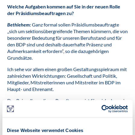
Welche Aufgaben kommen auf Sie in der neuen Rolle
der Präsidiumsbeauftragen zu?
Bethlehem:
Ganz formal sollen Präsidiumsbeauftragte
„sich um sektionsübergreifende Themen kümmern, die von
besonderer Bedeutung für unseren Berufsstand und für
den BDP sind und deshalb dauerhafte Präsenz und
Aufmerksamkeit erfordern“, so die dazugehörigen
Grundsätze.
Ich sehe vor allem einen großen Gestaltungsspielraum mit
zahlreichen Wirkrichtungen: Gesellschaft und Politik,
Mitglieder, Mitstreiterinnen und Mitstreiter im BDP im
Haupt- und Ehrenamt.
Das Reizvolle an dieser Beauftragung ist für mich, dass wir
Digitalisierung nicht bloß aus Sicht der Profession
betrachten und bewerten, sondern dass wir (für die
Mitglieder, für den Verband) Nutzen stiften können. Und
hier sehe ich mich vor allem in der Rolle derjenigen, die
Diese Webseite verwendet Cookies
Wissen und Erfahrungen zusammenführt, die Fragen und