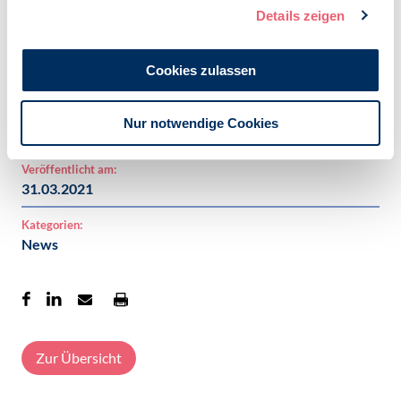
Details zeigen
Fachliche Ansprechpartnerin:
Prof. Dr. jur. Anja Kannegießer, Fachpsychologin für
Cookies zulassen
Rechtspsychologie BDP/DGPs
Tel: 0251 4902842 / akannegiesser@rechtspsychologie-
bdp.de
Nur notwendige Cookies
Veröffentlicht am:
31.03.2021
Kategorien:
News
Zur Übersicht