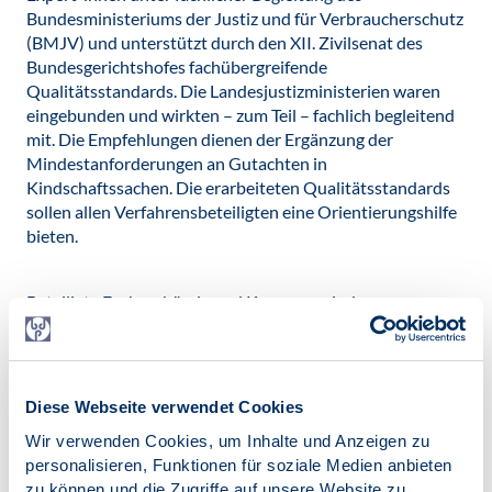
Bundesministeriums der Justiz und für Verbraucherschutz
(BMJV) und unterstützt durch den XII. Zivilsenat des
Bundesgerichtshofes fachübergreifende
Qualitätsstandards. Die Landesjustizministerien waren
eingebunden und wirkten – zum Teil – fachlich begleitend
mit. Die Empfehlungen dienen der Ergänzung der
Mindestanforderungen an Gutachten in
Kindschaftssachen. Die erarbeiteten Qualitätsstandards
sollen allen Verfahrensbeteiligten eine Orientierungshilfe
bieten.
Beteiligte Fachverbände und Kammern sind:
Berufsverband Deutscher Psychologinnen und
Psychologen (BDP), Bundesarbeitsgemeinschaft Leitender
Klinikärzte für Kinder- und Jugendpsychiatrie,
Psychosomatik und
Diese Webseite verwendet Cookies
Psychotherapie (BAG KJPP), Berufsverband für Kinder-
Wir verwenden Cookies, um Inhalte und Anzeigen zu
und Jugendpsychiatrie, Psychosomatik und
personalisieren, Funktionen für soziale Medien anbieten
Psychotherapie (BKJPP), Berufsverband für Beratung,
zu können und die Zugriffe auf unsere Website zu