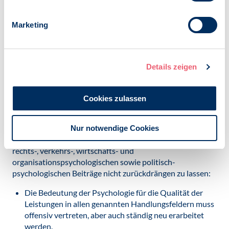
Risiken und mögliche bedrohliche Nebenwirkungen zu
minimieren?
Marketing
Aktuelle Herausforderungen und Aufgaben
Die offene Diskussion unterschiedlicher Interessen, Ziele
Details zeigen
und Situationsanalysen ist die beste Basis dafür,
Einseitigkeiten, Voreingenommenheiten und Illusionen zu
minimieren. Es gibt zahlreiche gemeinsame Aufgaben aller
Cookies zulassen
psychologischen wissenschafts- und berufspolitischen
Akteure, um qualitätsgesicherte psychotherapeutische
Angebote für die Gesellschaft bereitzustellen und dabei
Nur notwendige Cookies
die ebenso wichtigen schul-, gesundheits-, umwelt-,
rechts-, verkehrs-, wirtschafts- und
organisationspsychologischen sowie politisch-
psychologischen Beiträge nicht zurückdrängen zu lassen:
Die Bedeutung der Psychologie für die Qualität der
Leistungen in allen genannten Handlungsfeldern muss
offensiv vertreten, aber auch ständig neu erarbeitet
werden.