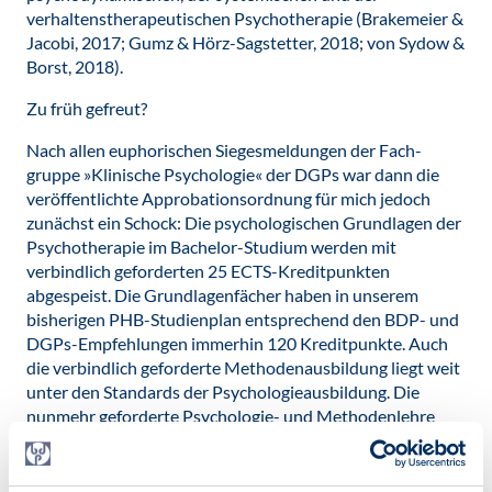
verhaltenstherapeutischen Psychotherapie (Brakemeier &
Jacobi, 2017; Gumz & Hörz-Sagstetter, 2018; von Sydow &
Borst, 2018).
Zu früh gefreut?
Nach allen euphorischen Siegesmeldungen der Fach-
gruppe »Klinische Psychologie« der DGPs war dann die
veröffentlichte Approbationsordnung für mich jedoch
zunächst ein Schock: Die psychologischen Grundlagen der
Psychotherapie im Bachelor-Studium werden mit
verbindlich geforderten 25 ECTS-Kreditpunkten
abgespeist. Die Grundlagenfächer haben in unserem
bisherigen PHB-Studienplan entsprechend den BDP- und
DGPs-Empfehlungen immerhin 120 Kreditpunkte. Auch
die verbindlich geforderte Methodenausbildung liegt weit
unter den Standards der Psychologieausbildung. Die
nunmehr geforderte Psychologie- und Methodenlehre
würden wohl auch (in einem polyvalenten Studium?)
medizinische, sozial- oder erziehungswissenschaftliche
Fachbereiche über eine Professur oder auch nur über