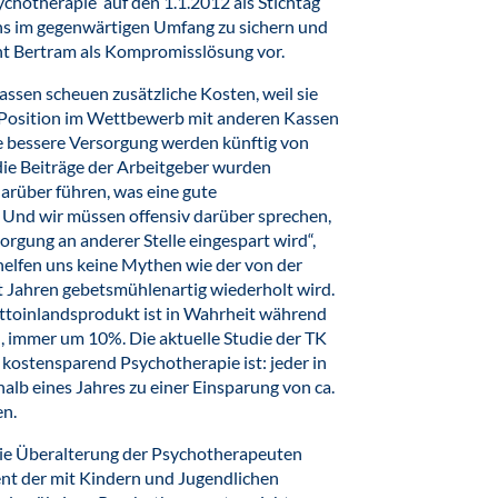
ychotherapie auf den 1.1.2012 als Stichtag
ns im gegenwärtigen Umfang zu sichern und
ent Bertram als Kompromisslösung vor.
kassen scheuen zusätzliche Kosten, weil sie
re Position im Wettbewerb mit anderen Kassen
e bessere Versorgung werden künftig von
die Beiträge der Arbeitgeber wurden
darüber führen, was eine gute
 Und wir müssen offensiv darüber sprechen,
rgung an anderer Stelle eingespart wird“,
 helfen uns keine Mythen wie der von der
 Jahren gebetsmühlenartig wiederholt wird.
ttoinlandsprodukt ist in Wahrheit während
, immer um 10%. Die aktuelle Studie der TK
d kostensparend Psychotherapie ist: jeder in
halb eines Jahres zu einer Einsparung von ca.
en.
ie Überalterung der Psychotherapeuten
ent der mit Kindern und Jugendlichen