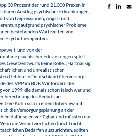
app 30 Prozent der rund 21.000 Praxen in
isbaren Anstieg psychischer Erkrankungen,
nd von Depressionen, Angst- und
hberentung aufgrund psychischer Probleme
gionen bestehenden Wartezeiten von
nem Psychotherapeuten.
ropaweit und von der
unahme psychischer Erkrankungen spielt
ses Gesetzentwurfs keine Rolle. „Hartnäckig
chaftlichen und unrealistischen
isten Gebiete in Deutschland überversorgt
nde des VPP im BDP. Wir fordern die
 von 1999, die damals schon falsch war und
 Neuberechnung des Bedarfs an
eitzer-Köhn sich in einem Interview mit
 sich die Versorgungsplanung an der
Zahlen dafür seien verfügbar und müssten nur
„Wenn die Verantwortlichen (noch) nicht
atsächlichen Bedarfen auszurichten, sollten