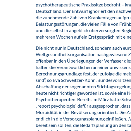
psychotherapeutische Praxissitze bedroht – kn
Deutschland. Der Entwurf ignoriert den nachwe
die zunehmende Zahl von Krankentagen aufgru
Belastungsstörungen, die vielen Fälle von Frü
und die selbst in angeblich überversorgten Re
mehreren Wochen auf ein Erstgespräch mit ei
Die nicht nur in Deutschland, sondern auch eu
Weltgesundheitsorganisation nachgewiesene Z
offenbar in den Überlegungen der Verfasser die
halten die Verantwortlichen an einer unwissens
Berechnungsgrundlage fest, der zufolge die me
sind“, so Eva Schweitzer-Köhn, Bundesvorsitze
Abschaffung der sogenannten Stichtagsregelung
heute nicht richtiger geworden ist, sowie eine
Psychotherapeuten. Bereits im März hatte Schw
„report psychologie“ dafür ausgesprochen, dass
Morbidität in der Bevölkerung orientiert. Die 
endlich in die Versorgungsplanung einfließen. 
bereit sein sollten, die Bedarfsplanung an den t