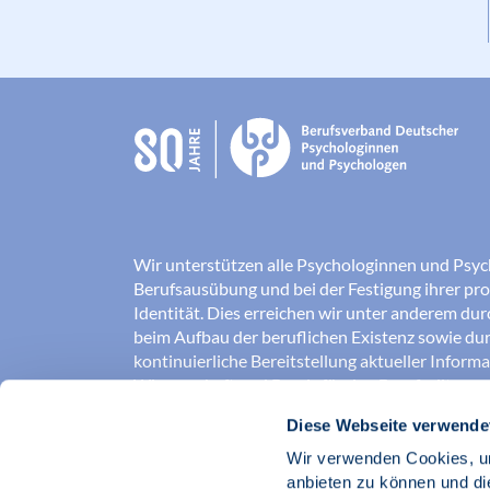
Wir unterstützen alle Psychologinnen und Psyc
Berufsausübung und bei der Festigung ihrer pro
Identität. Dies erreichen wir unter anderem du
beim Aufbau der beruflichen Existenz sowie dur
kontinuierliche Bereitstellung aktueller Inform
Wissenschaft und Praxis für den Berufsalltag.
Diese Webseite verwende
Wir erschließen und sichern Berufsfelder und so
Erkenntnisse der Psychologie kompetent und v
Wir verwenden Cookies, um
umgesetzt werden. Darüber hinaus stärken wir 
anbieten zu können und di