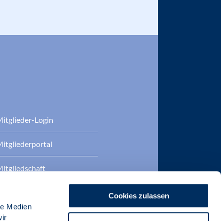
itglieder-Login
itgliederportal
itgliedschaft
eratung
Cookies zulassen
le Medien
DP Zertifizierungen
ir