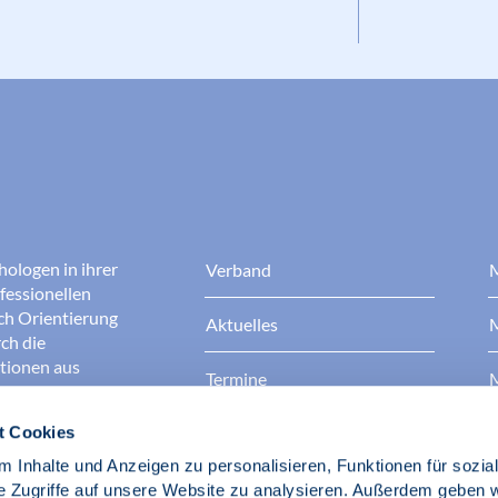
hologen in ihrer
Verband
M
fessionellen
rch Orientierung
Aktuelles
M
ch die
ationen aus
Termine
M
t Cookies
Presse
B
rgen dafür, dass
erantwortungsvoll
 Inhalte und Anzeigen zu personalisieren, Funktionen für sozia
Berufsethik
B
das Ansehen aller
e Zugriffe auf unsere Website zu analysieren. Außerdem geben w