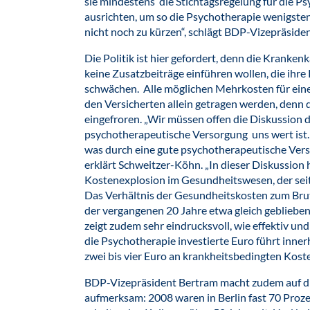
sie mindestens die Stichtagsregelung für die Ps
ausrichten, um so die Psychotherapie wenigste
nicht noch zu kürzen“, schlägt BDP-Vizepräsid
Die Politik ist hier gefordert, denn die Kranken
keine Zusatzbeiträge einführen wollen, die ih
schwächen. Alle möglichen Mehrkosten für ein
den Versicherten allein getragen werden, denn 
eingefroren. „Wir müssen offen die Diskussion 
psychotherapeutische Versorgung uns wert ist.
was durch eine gute psychotherapeutische Verso
erklärt Schweitzer-Köhn. „In dieser Diskussion
Kostenexplosion im Gesundheitswesen, der seit
Das Verhältnis der Gesundheitskosten zum Bru
der vergangenen 20 Jahre etwa gleich geblieben
zeigt zudem sehr eindrucksvoll, wie effektiv un
die Psychotherapie investierte Euro führt inner
zwei bis vier Euro an krankheitsbedingten Kost
BDP-Vizepräsident Bertram macht zudem auf d
aufmerksam: 2008 waren in Berlin fast 70 Proz