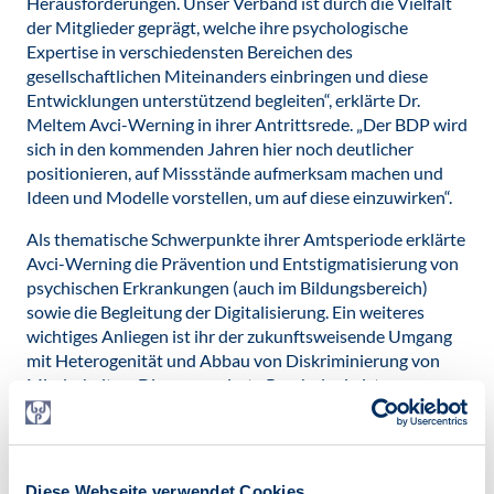
Herausforderungen. Unser Verband ist durch die Vielfalt
der Mitglieder geprägt, welche ihre psychologische
Expertise in verschiedensten Bereichen des
gesellschaftlichen Miteinanders einbringen und diese
Entwicklungen unterstützend begleiten“, erklärte Dr.
Meltem Avci-Werning in ihrer Antrittsrede. „Der BDP wird
sich in den kommenden Jahren hier noch deutlicher
positionieren, auf Missstände aufmerksam machen und
Ideen und Modelle vorstellen, um auf diese einzuwirken“.
Als thematische Schwerpunkte ihrer Amtsperiode erklärte
Avci-Werning die Prävention und Entstigmatisierung von
psychischen Erkrankungen (auch im Bildungsbereich)
sowie die Begleitung der Digitalisierung. Ein weiteres
wichtiges Anliegen ist ihr der zukunftsweisende Umgang
mit Heterogenität und Abbau von Diskriminierung von
Minderheiten. Die promovierte Psychologin ist
approbierte Psychotherapeutin und arbeitet heute als
schulpsychologische Dezernentin in der
Niedersächsischen Landesschulbehörde. Seit 2016 ist sie
Vorsitzende der Sektion Schulpsychologie, Mitglied im
Diese Webseite verwendet Cookies