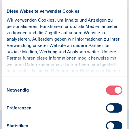
aussagepsychologischen Methode auch für den
Opferschutz wurde aus den unterschiedlichen
Diese Webseite verwendet Cookies
Perspektiven diskutiert.
Wir verwenden Cookies, um Inhalte und Anzeigen zu
personalisieren, Funktionen für soziale Medien anbieten
Veröffentlicht am:
zu können und die Zugriffe auf unsere Website zu
20.12.2023
analysieren. Außerdem geben wir Informationen zu Ihrer
Verwendung unserer Website an unsere Partner für
Kategorien:
soziale Medien, Werbung und Analysen weiter. Unsere
SK Rechtspsychologie
Partner führen diese Informationen möglicherweise mit
weiteren Daten zusammen, die Sie ihnen bereitgestellt
haben oder die sie im Rahmen Ihrer Nutzung der Dienste
gesammelt haben.
Impressum
|
Datenschutz
Einwilligungsauswahl
Notwendig
Zur Übersicht
Präferenzen
Relevante Nachrichten
Statistiken