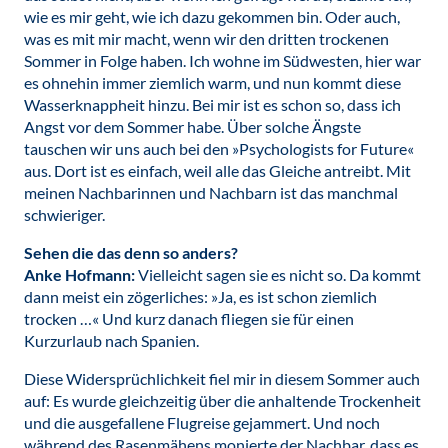
wie es mir geht, wie ich dazu gekommen bin. Oder auch,
was es mit mir macht, wenn wir den dritten trockenen
Sommer in Folge haben. Ich wohne im Südwesten, hier war
es ohnehin immer ziemlich warm, und nun kommt diese
Wasserknappheit hinzu. Bei mir ist es schon so, dass ich
Angst vor dem Sommer habe. Über solche Ängste
tauschen wir uns auch bei den »Psychologists for Future«
aus. Dort ist es einfach, weil alle das Gleiche antreibt. Mit
meinen Nachbarinnen und Nachbarn ist das manchmal
schwieriger.
Sehen die das denn so anders?
Anke Hofmann:
Vielleicht sagen sie es nicht so. Da kommt
dann meist ein zögerliches: »Ja, es ist schon ziemlich
trocken …« Und kurz danach fliegen sie für einen
Kurzurlaub nach Spanien.
Diese Widersprüchlichkeit fiel mir in diesem Sommer auch
auf: Es wurde gleichzeitig über die anhaltende Trockenheit
und die ausgefallene Flugreise gejammert. Und noch
während des Rasenmähens monierte der Nachbar, dass es