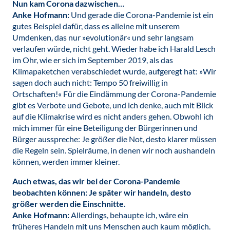
Nun kam Corona dazwischen…
Anke Hofmann:
Und gerade die Corona-Pandemie ist ein
gutes Beispiel dafür, dass es alleine mit unserem
Umdenken, das nur »evolutionär« und sehr langsam
verlaufen würde, nicht geht. Wieder habe ich Harald Lesch
im Ohr, wie er sich im September 2019, als das
Klimapaketchen verabschiedet wurde, aufgeregt hat: »Wir
sagen doch auch nicht: Tempo 50 freiwillig in
Ortschaften!« Für die Eindämmung der Corona-Pandemie
gibt es Verbote und Gebote, und ich denke, auch mit Blick
auf die Klimakrise wird es nicht anders gehen. Obwohl ich
mich immer für eine Beteiligung der Bürgerinnen und
Bürger ausspreche: Je größer die Not, desto klarer müssen
die Regeln sein. Spielräume, in denen wir noch aushandeln
können, werden immer kleiner.
Auch etwas, das wir bei der Corona-Pandemie
beobachten können: Je später wir handeln, desto
größer werden die Einschnitte.
Anke Hofmann:
Allerdings, behaupte ich, wäre ein
früheres Handeln mit uns Menschen auch kaum möglich.