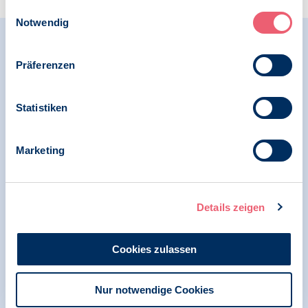
Impressum
|
Datenschutz
Einwilligungsauswahl
Notwendig
Relevante Nachrichten
Präferenzen
Statistiken
06.05.2026
Pressemitteilung | COVID-19 | Psychologie und
Gesundheit
Marketing
Versorgungslücken für Patient*innen von
postinfektiösen Erkrankungen wie Long
COVID und ME/CFS endlich wirksam
Details zeigen
schließen
Cookies zulassen
07.11.2023
Resolution | COVID-19
Nur notwendige Cookies