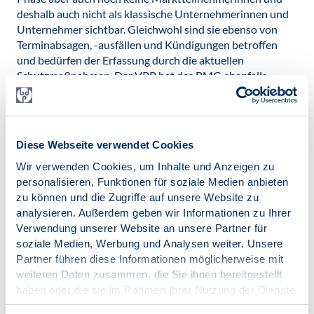
deshalb auch nicht als klassische Unternehmerinnen und
Unternehmer sichtbar. Gleichwohl sind sie ebenso von
Terminabsagen, -ausfällen und Kündigungen betroffen
und bedürfen der Erfassung durch die aktuellen
Schutzmaßnahmen. Der VPP hat das BMG ebenfalls
angeregt, die Betroffenengruppe der PiAs explizit im
Rettungsschirm zu benennen.
Veröffentlicht am:
25.03.2020
Diese Webseite verwendet Cookies
Wir verwenden Cookies, um Inhalte und Anzeigen zu
Kategorien:
personalisieren, Funktionen für soziale Medien anbieten
COVID-19
zu können und die Zugriffe auf unsere Website zu
SK VPP
analysieren. Außerdem geben wir Informationen zu Ihrer
Verwendung unserer Website an unsere Partner für
soziale Medien, Werbung und Analysen weiter. Unsere
Partner führen diese Informationen möglicherweise mit
weiteren Daten zusammen, die Sie ihnen bereitgestellt
haben oder die sie im Rahmen Ihrer Nutzung der Dienste
Zur Übersicht
gesammelt haben.