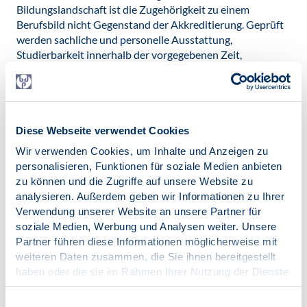
Bildungslandschaft ist die Zugehörigkeit zu einem
Berufsbild nicht Gegenstand der Akkreditierung. Geprüft
werden sachliche und personelle Ausstattung,
Studierbarkeit innerhalb der vorgegebenen Zeit,
Plausibilität der Darstellung von Arbeitschancen der
Absolventen und hinreichende Beschreibung der Inhalte,
Vermittlungsformen und Prüfungsleistungen. Mit der
Akkreditierung wird ein akademischer Grad festgelegt,
jedoch keine Berufsbezeichnung und keine Zugehörigkeit
Diese Webseite verwendet Cookies
zu einem Berufsbild und auch keine inhaltliche Verbindung
Wir verwenden Cookies, um Inhalte und Anzeigen zu
zum Namen des Studiengangs geprüft. Dadurch sind alle
personalisieren, Funktionen für soziale Medien anbieten
denkbaren Mischungen bestehender Fachdisziplinen in
zu können und die Zugriffe auf unsere Website zu
Verbindung mit frei gewählten Bezeichnungen des
analysieren. Außerdem geben wir Informationen zu Ihrer
Studiengangs möglich.
Verwendung unserer Website an unsere Partner für
Deshalb muss man kritisch anmerken, dass bei einer
soziale Medien, Werbung und Analysen weiter. Unsere
Diversifizierung der Bildungslandschaft, in der mit
Partner führen diese Informationen möglicherweise mit
Berufszeichnungen geworben wird, vor allem die
weiteren Daten zusammen, die Sie ihnen bereitgestellt
werbenden Bildungseinrichtungen profitieren, deren
haben oder die sie im Rahmen Ihrer Nutzung der Dienste
Kunden nicht ohne weiteres, wenn sie später mit der
gesammelt haben.
erhofften und gar suggerierten Berufsbezeichnung mit
Impressum
|
Datenschutz
Einwilligungsauswahl