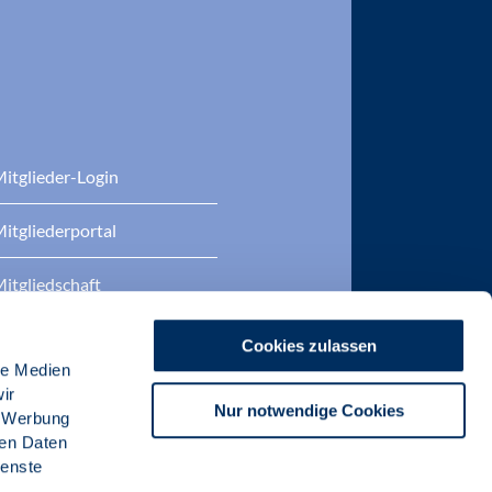
itglieder-Login
itgliederportal
itgliedschaft
eratung
Cookies zulassen
le Medien
DP Zertifizierungen
ir
Nur notwendige Cookies
, Werbung
ren Daten
ienste