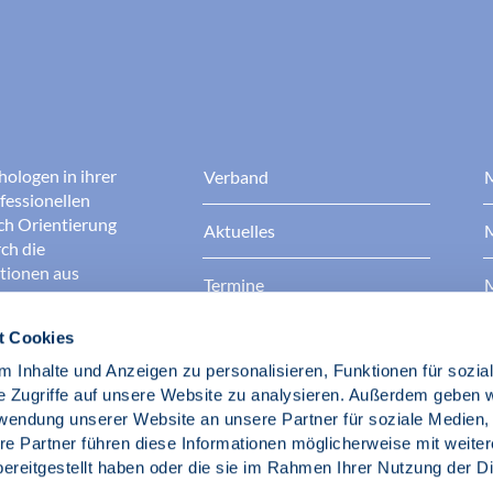
hologen in ihrer
Verband
M
fessionellen
rch Orientierung
Aktuelles
M
ch die
ationen aus
Termine
M
t Cookies
Presse
B
rgen dafür, dass
erantwortungsvoll
 Inhalte und Anzeigen zu personalisieren, Funktionen für sozia
Berufsethik
B
das Ansehen aller
e Zugriffe auf unsere Website zu analysieren. Außerdem geben w
ichkeit und
rwendung unserer Website an unsere Partner für soziale Medien
der Gesellschaft.
re Partner führen diese Informationen möglicherweise mit weite
Fach- und Berufspolitik
ereitgestellt haben oder die sie im Rahmen Ihrer Nutzung der D
d Psychologen