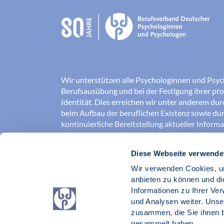
Wir unterstützen alle Psychologinnen und Psyc
Berufsausübung und bei der Festigung ihrer pro
Identität. Dies erreichen wir unter anderem du
beim Aufbau der beruflichen Existenz sowie dur
kontinuierliche Bereitstellung aktueller Inform
Wissenschaft und Praxis für den Berufsalltag.
Diese Webseite verwende
Wir erschließen und sichern Berufsfelder und so
Erkenntnisse der Psychologie kompetent und v
Wir verwenden Cookies, um
umgesetzt werden. Darüber hinaus stärken wir 
anbieten zu können und di
Psychologinnen und Psychologen in der Öffentl
Informationen zu Ihrer Ve
vertreten eigene berufspolitische Positionen in 
und Analysen weiter. Unse
zusammen, die Sie ihnen b
Berufsverband Deutscher Psychologinnen un
gesammelt haben.