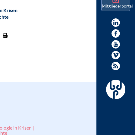
Mitgliederportal
in Krisen
chte
logie in Krisen |
hte