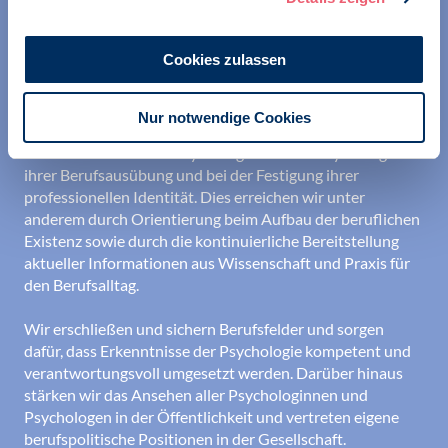
Cookies zulassen
Nur notwendige Cookies
Wir unterstützen alle Psychologinnen und Psychologen in
ihrer Berufsausübung und bei der Festigung ihrer
professionellen Identität. Dies erreichen wir unter
anderem durch Orientierung beim Aufbau der beruflichen
Existenz sowie durch die kontinuierliche Bereitstellung
aktueller Informationen aus Wissenschaft und Praxis für
den Berufsalltag.
Wir erschließen und sichern Berufsfelder und sorgen
dafür, dass Erkenntnisse der Psychologie kompetent und
verantwortungsvoll umgesetzt werden. Darüber hinaus
stärken wir das Ansehen aller Psychologinnen und
Psychologen in der Öffentlichkeit und vertreten eigene
berufspolitische Positionen in der Gesellschaft.