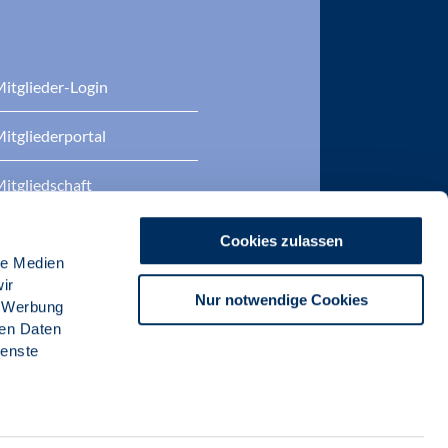
itglieder-Login
itgliederportal
itgliedschaft
eratung
Cookies zulassen
le Medien
DP Zertifizierungen
ir
Nur notwendige Cookies
, Werbung
ren Daten
ienste