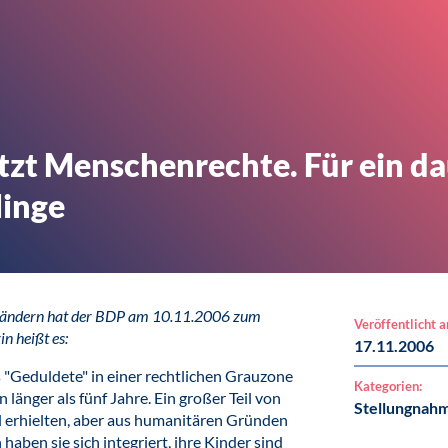
tzt Menschenrechte. Für ein d
linge
d Ländern hat der BDP am 10.11.2006 zum
Veröffentlicht 
n heißt es:
17.11.2006
 "Geduldete" in einer rechtlichen Grauzone
Kategorien:
länger als fünf Jahre. Ein großer Teil von
Stellungnah
yl erhielten, aber aus humanitären Gründen
ben sie sich integriert, ihre Kinder sind