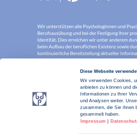
Wir unterstützen alle Psychologinnen und Psyc
Berufsausübung und bei der Festigung ihrer pro
Identität. Dies erreichen wir unter anderem du
beim Aufbau der beruflichen Existenz sowie dur
kontinuierliche Bereitstellung aktueller Inform
Wissenschaft und Praxis für den Berufsalltag.
Diese Webseite verwende
Wir erschließen und sichern Berufsfelder und so
Erkenntnisse der Psychologie kompetent und v
Wir verwenden Cookies, um
umgesetzt werden. Darüber hinaus stärken wir 
anbieten zu können und di
Psychologinnen und Psychologen in der Öffentl
Informationen zu Ihrer Ve
vertreten eigene berufspolitische Positionen in 
und Analysen weiter. Unse
zusammen, die Sie ihnen b
Berufsverband Deutscher Psychologinnen un
gesammelt haben.
Impressum
|
Datenschut