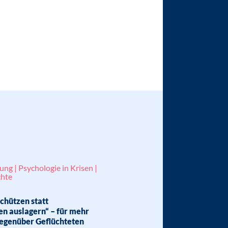
ung | Psychologie in Krisen |
hte
chützen statt
n auslagern“ – für mehr
egenüber Geflüchteten