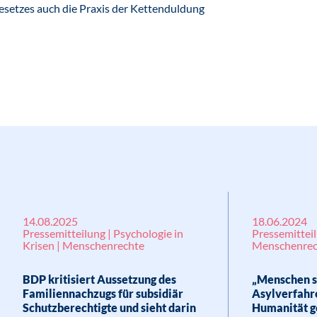
setzes auch die Praxis der Kettenduldung
14.08.2025
18.06.2024
Pressemitteilung | Psychologie in
Pressemitteil
Krisen | Menschenrechte
Menschenrec
BDP kritisiert Aussetzung des
„Menschen s
Familiennachzugs für subsidiär
Asylverfahre
Schutzberechtigte und sieht darin
Humanität g