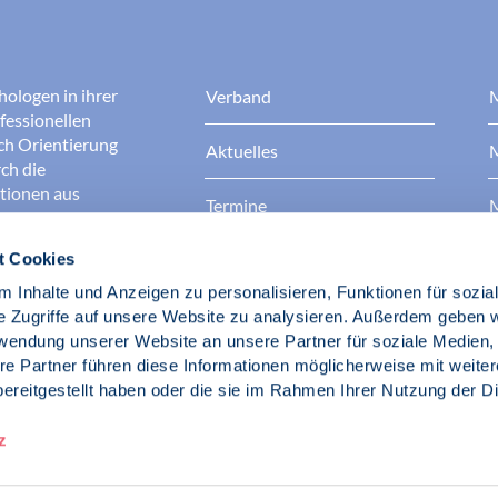
hologen in ihrer
Verband
M
fessionellen
rch Orientierung
Aktuelles
M
ch die
ationen aus
Termine
M
t Cookies
Presse
B
rgen dafür, dass
erantwortungsvoll
 Inhalte und Anzeigen zu personalisieren, Funktionen für sozia
Berufsethik
B
das Ansehen aller
e Zugriffe auf unsere Website zu analysieren. Außerdem geben w
ichkeit und
rwendung unserer Website an unsere Partner für soziale Medien
der Gesellschaft.
re Partner führen diese Informationen möglicherweise mit weite
Fach- und Berufspolitik
ereitgestellt haben oder die sie im Rahmen Ihrer Nutzung der D
d Psychologen
z