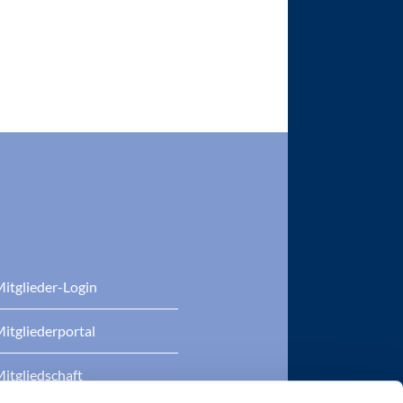
itglieder-Login
itgliederportal
itgliedschaft