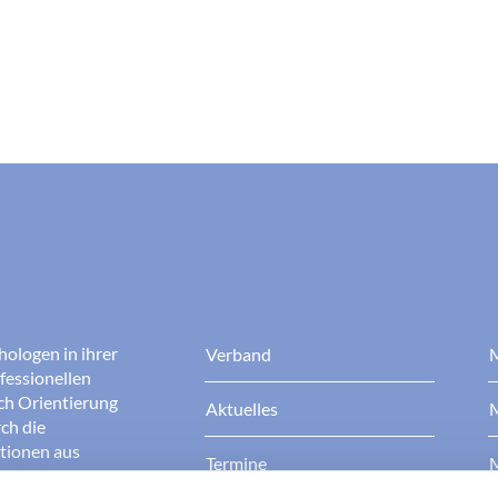
hologen in ihrer
Verband
M
fessionellen
rch Orientierung
Aktuelles
M
ch die
ationen aus
Termine
M