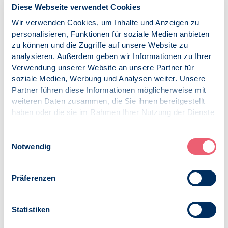
gesperrten Bereich niederlassen. Für Fachgebiete wie
Diese Webseite verwendet Cookies
Kardiologie oder Rheumatologie werden Maximalquoten
Wir verwenden Cookies, um Inhalte und Anzeigen zu
eingeführt.
personalisieren, Funktionen für soziale Medien anbieten
zu können und die Zugriffe auf unsere Website zu
Unsere Gesellschaft befindet sich in einem Wandel.
analysieren. Außerdem geben wir Informationen zu Ihrer
Psychische Erkrankungen nehmen an Bedeutung zu und
Verwendung unserer Website an unsere Partner für
sind bereits heute die zweithäufigste Ursache für
soziale Medien, Werbung und Analysen weiter. Unsere
Arbeitsunfähigkeit oder Berentung. Diesem Wandel muss
Partner führen diese Informationen möglicherweise mit
sich unsere Gesellschaft stellen. Aktuell wird dies von
weiteren Daten zusammen, die Sie ihnen bereitgestellt
Politikerseite noch geleugnet.
haben oder die sie im Rahmen Ihrer Nutzung der Dienste
gesammelt haben.
„Lange Wartezeiten im Bereich ambulanter
Impressum
|
Datenschutz
Einwilligungsauswahl
Psychotherapie werden zum Teil unangemessen durch
Notwendig
‚Fehlverhalten‘ von Psychotherapeutinnen und
Psychotherapeuten erklärt – zu geringe Praxisauslastung,
Benachteiligung schwerer Erkrankter. Erfreulich ist, dass
Präferenzen
Betroffene selbst insgesamt schneller angemessene
Psychotherapeutische Hilfe in Anspruch nehmen“, so
Berwanger abschließend.
Statistiken
Veröffentlicht am: